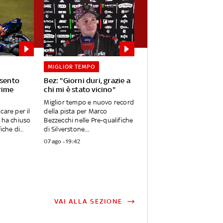
MIGLIOR TEMPO
 sento
Bez: "Giorni duri, grazie a
rime
chi mi è stato vicino"
Miglior tempo e nuovo record
care per il
della pista per Marco
 ha chiuso
Bezzecchi nelle Pre-qualifiche
che di...
di Silverstone....
07 ago - 19:42
VAI ALLA SEZIONE