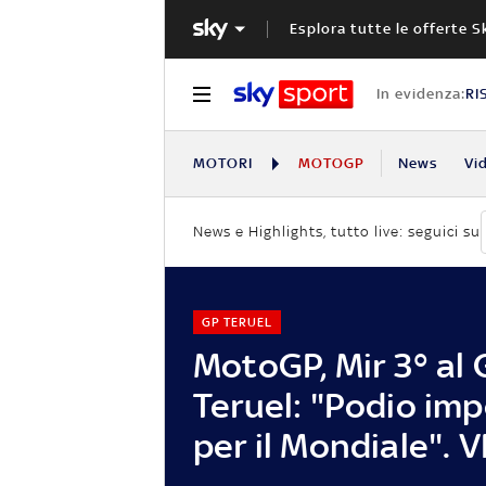
Esplora tutte le offerte S
In evidenza:
RI
MOTORI
MOTOGP
News
Vi
News e Highlights, tutto live: seguici su
GP TERUEL
MotoGP, Mir 3° al 
Teruel: "Podio im
per il Mondiale". 