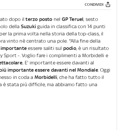
CONDIVIDI
dato dopo il
terzo posto
nel
GP Teruel
, sesto
nolo della
Suzuki
guida in classifica con 14 punti
per la prima volta nella storia della top-class, il
 vinto nè centrato una pole. "Alla fine della
è
importante
essere saliti sul
podio
, è un risultato
 Sport -. Voglio fare i complimenti a Morbidelli e
ttacolare.
E' importante essere davanti al
più importante essere davanti nel Mondiale
. Oggi
è messo in coda a
Morbidelli
, che ha fatto tutto il
a è stata più difficile, ma abbiamo fatto una