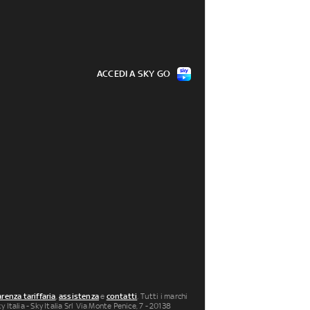
ACCEDI A SKY GO
renza tariffaria
,
assistenza
e
contatti
. Tutti i marchi
 Italia - Sky Italia Srl Via Monte Penice, 7 - 20138