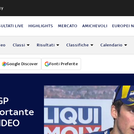
ky
SULTATI LIVE
HIGHLIGHTS
MERCATO
AMICHEVOLI
EUROPEI 
deo
Classi
Risultati
Classifiche
Calendario
Google Discover
Fonti Preferite
GP
portante
VIDEO