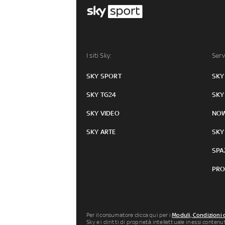
I siti Sky:
Serv
SKY SPORT
SKY
SKY TG24
SKY
SKY VIDEO
NO
SKY ARTE
SKY
SPA
PRO
Per il consumatore clicca qui per i
Moduli, Condizioni 
Sky e i diritti di proprietà intellettuale in essi conten