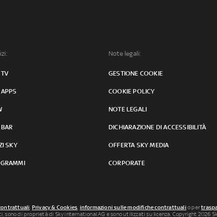
izi:
Note legali:
 TV
GESTIONE COOKIE
 APPS
COOKIE POLICY
W
NOTE LEGALI
 BAR
DICHIARAZIONE DI ACCESSIBILITÀ
ZI SKY
OFFERTA SKY MEDIA
GRAMMI
CORPORATE
contrattuali
,
Privacy & Cookies
,
informazioni sulle modifiche contrattuali
o per
traspa
uti, sono di proprietà di Sky international AG e sono utilizzati su licenza. Copyright 2026 Sky