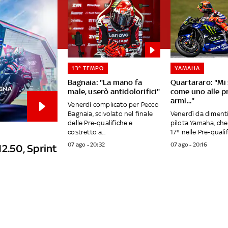
13° TEMPO
YAMAHA
Bagnaia: "La mano fa
Quartararo: "Mi
male, userò antidolorifici"
come uno alle p
armi..."
Venerdì complicato per Pecco
Bagnaia, scivolato nel finale
Venerdì da dimenti
delle Pre-qualifiche e
pilota Yamaha, che
costretto a...
17° nelle Pre-qualifi
07 ago - 20:32
07 ago - 20:16
12.50, Sprint