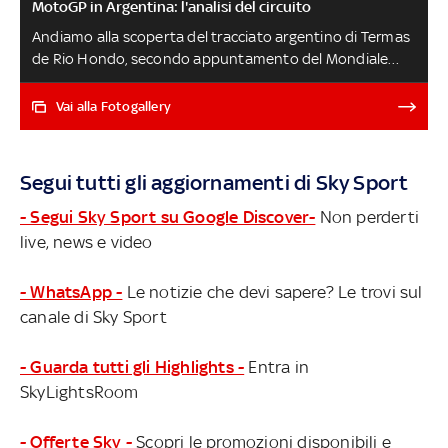
MotoGP in Argentina: l'analisi del circuito
Andiamo alla scoperta del tracciato argentino di Termas
de Rio Hondo, secondo appuntamento del Mondiale
2025. Si parte oggi con la conferenza piloti alle 16,
venerdì le pre-qualifiche, sabato qualifiche alle 14.50 e
Vai alla Fotogallery
Sprint alle 19, gara lunga domenica alle 19 preceduta da
Moto3 (ore 16) e Moto2 (ore 17.15). Tutto LIVE su Sky
Sport e in streaming su NOW GP ARGENTINA, LA GARA
Segui tutti gli aggiornamenti di Sky Sport
LIVE
- Segui Sky Sport su Google Discover-
Non perderti
live, news e video
- WhatsApp -
Le notizie che devi sapere? Le trovi sul
canale di Sky Sport
- Guarda tutti gli Highlights -
Entra in
SkyLightsRoom
- Offerte Sky -
Scopri le promozioni disponibili e