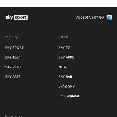
ACCEDI A SKY GO
I siti Sky:
Servizi:
SKY SPORT
SKY TV
SKY TG24
SKY APPS
SKY VIDEO
NOW
SKY ARTE
SKY BAR
SPAZI SKY
PROGRAMMI
Note legali: