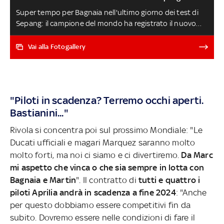
Super tempo per Bagnaia nell'ultimo giorno dei test di
Sepang: il campione del mondo ha registrato il nuovo
record della pista girando in 1:56.682. Ducati torna a
casa con un sorriso pieno, Aprilia stupisce con
Vai alla Fotogallery
l'aerodinamica ma cerca uno step sul motore. In casa
Ktm sorprende il rookie Acosta. Yamaha al lavoro sul
time attack, Honda prova a migliorare il passo gara. Ecco
il bilancio casa per casa, con tutto quello che è stato
"Piloti in scadenza? Terremo occhi aperti.
provato in Malesia. Prossimi test il 19-20 febbraio in
Bastianini..."
Qatar I TEMPI DEL DAY 3
Rivola si concentra poi sul prossimo Mondiale: "Le
Ducati ufficiali e magari Marquez saranno molto
molto forti, ma noi ci siamo e ci divertiremo.
Da Marc
mi aspetto che vinca o che sia sempre in lotta con
Bagnaia e Martin
". Il contratto di
tutti e quattro i
piloti Aprilia andrà in scadenza a fine 2024
: "Anche
per questo dobbiamo essere competitivi fin da
subito. Dovremo essere nelle condizioni di fare il