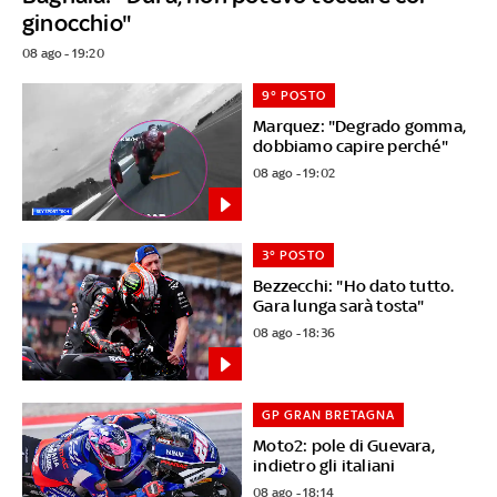
ginocchio"
08 ago - 19:20
9° POSTO
Marquez: "Degrado gomma,
dobbiamo capire perché"
08 ago - 19:02
3° POSTO
Bezzecchi: "Ho dato tutto.
Gara lunga sarà tosta"
08 ago - 18:36
GP GRAN BRETAGNA
Moto2: pole di Guevara,
indietro gli italiani
08 ago - 18:14