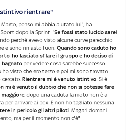
stintivo rientrare"
 Marco, penso mi abbia aiutato lui", ha
Sport dopo la Sprint. "
Se fossi stato lucido sarei
ando perché avevo visto alcune curve parecchio
re e sono rimasto fuori.
Quando sono caduto ho
orto
,
ho lasciato sfilare il gruppo e ho deciso di
a bagnato
per vedere cosa sarebbe successo.
 ho visto che ero terzo e poi mi sono trovato
o cercato.
Rientrare mi è venuto istintivo
. Si è
n mi è venuto il dubbio che non si potesse fare
za maggiore
, dopo una caduta la moto non è a
ra per arrivare ai box. E non ho tagliato nessuna
re in pericolo gli altri piloti
. Magari domani
ento, ma per il momento non c'è".