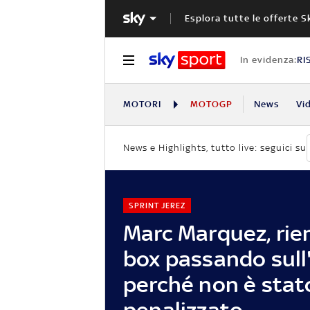
Esplora tutte le offerte S
In evidenza:
RI
MOTORI
MOTOGP
News
Vi
News e Highlights, tutto live: seguici su
SPRINT JEREZ
Marc Marquez, rien
box passando sull
perché non è stat
penalizzato