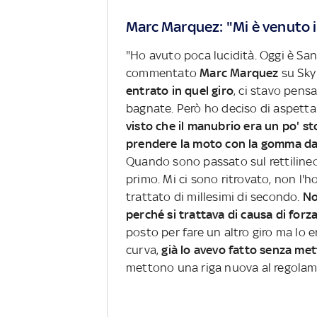
Marc Marquez: "Mi è venuto i
"Ho avuto poca lucidità. Oggi è San
commentato
Marc Marquez
su Sky 
entrato in quel giro
, ci stavo pens
bagnate. Però ho deciso di aspetta
visto che il manubrio era un po' st
prendere la moto con la gomma d
Quando sono passato sul rettilineo
primo. Mi ci sono ritrovato, non l'h
trattato di millesimi di secondo.
No
perché si trattava di causa di for
posto per fare un altro giro ma lo e
curva,
già lo avevo fatto senza mette
mettono una riga nuova al regolam