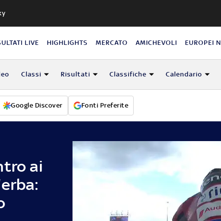
ky
SULTATI LIVE
HIGHLIGHTS
MERCATO
AMICHEVOLI
EUROPEI 
deo
Classi
Risultati
Classifiche
Calendario
Google Discover
Fonti Preferite
tro ai
'erba:
o