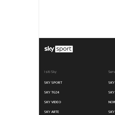
I siti Sky:
Serv
SKY SPORT
SKY
SKY TG24
SKY
SKY VIDEO
NO
SKY ARTE
SKY