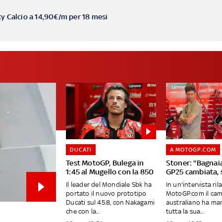
ky Calcio a 14,90€/m per 18 mesi
DUCATI
A MOTOGP.COM
Test MotoGP, Bulega in
Stoner: "Bagnai
1:45 al Mugello con la 850
GP25 cambiata, 
Il leader del Mondiale Sbk ha
In un'intervista ril
portato il nuovo prototipo
MotoGP.com il ca
Ducati sul 45.8, con Nakagami
australiano ha ma
che con la...
tutta la sua...