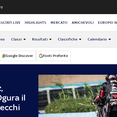
ky
SULTATI LIVE
HIGHLIGHTS
MERCATO
AMICHEVOLI
EUROPEI 
deo
Classi
Risultati
Classifiche
Calendario
Google Discover
Fonti Preferite
,
Ogura il
zecchi