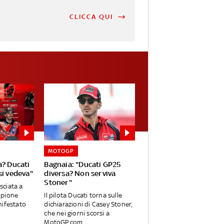
CLICCA QUI
MOTOGP
a? Ducati
Bagnaia: "Ducati GP25
si vedeva"
diversa? Non serviva
Stoner"
asciata a
mpione
Il pilota Ducati torna sulle
nifestato
dichiarazioni di Casey Stoner,
che nei giorni scorsi a
MotoGP.com...