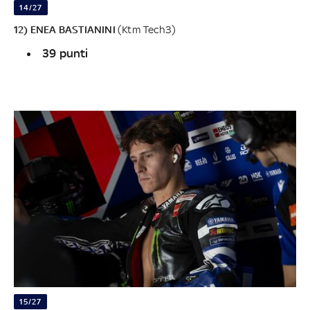
14/27
12) ENEA BASTIANINI
(Ktm Tech3)
39 punti
15/27