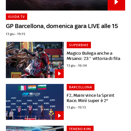
GUIDA TV
GP Barcellona, domenica gara LIVE alle 15
13 giu - 19:15
SUPERBIKE
Magico Bulega anche a
Misano: 23^ vittoria di fila
13 giu - 16:04
BARCELLONA
F2, Maini vince la Sprint
Race. Minì super è 2°
13 giu - 15:13
TENERO KIMI