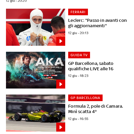
12 giu - 20:20
FERRARI
Leclerc: "Passo in avanti con
gli aggiornamenti"
12 giu - 20:13
GUIDA TV
GP Barcellona, sabato
qualifiche LIVE alle 16
12 giu - 18:23
GP BARCELLONA
Formula 2, pole di Camara.
Minì scatta 4°
12 giu - 16:55