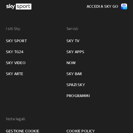
ACCEDI A SKY GO
I siti Sky:
Servizi:
SKY SPORT
SKY TV
SKY TG24
SKY APPS
SKY VIDEO
NOW
SKY ARTE
SKY BAR
SPAZI SKY
PROGRAMMI
Note legali:
GESTIONE COOKIE
COOKIE POLICY