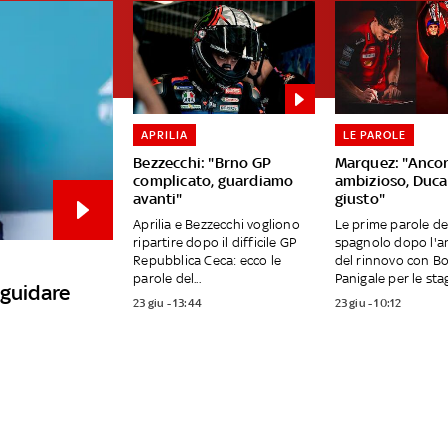
APRILIA
LE PAROLE
Bezzecchi: "Brno GP
Marquez: "Anco
complicato, guardiamo
ambizioso, Duca
avanti"
giusto"
Aprilia e Bezzecchi vogliono
Le prime parole de
ripartire dopo il difficile GP
spagnolo dopo l'a
Repubblica Ceca: ecco le
del rinnovo con B
parole del...
Panigale per le stag
 guidare
23 giu - 13:44
23 giu - 10:12