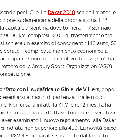
sando per il Cile. La
Dakar 2010
scalda i motori e
izione sudamericana della propria storia. Il 1°
a capitale argentina dove tornerà il 17 gennaio
o 9000 km, compresi 3400 di trasferimento tra
i schiera un esercito di concorrenti: 140 auto, 53
nsiderato il complicato momento economico a
i partecipanti sono per noi motivo di orgoglio", ha
direttore della Amaury Sport Organization (ASO),
 competizione.
onfato con il sudafricano Giniel de Villiers
, dopo
resentarsi ai nastri di partenza. Tra le moto,
e. Non ci sarà infatti la KTM, che 12 mesi fa ha
arc Coma centrando l'ottavo trionfo consecutivo.
o aver esaminato il nuovo regolamento: alla Dakar
ilindrata non superiore alla 450. La novità piace
ndriche RXV 4.5 preparate e assistite dal Reparto