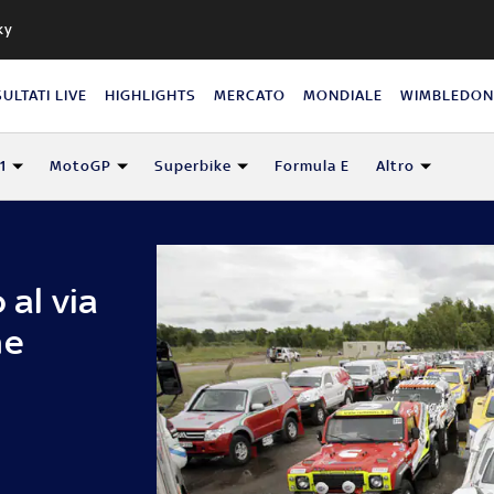
ky
SULTATI LIVE
HIGHLIGHTS
MERCATO
MONDIALE
WIMBLEDO
1
MotoGP
Superbike
Formula E
Altro
 al via
ne