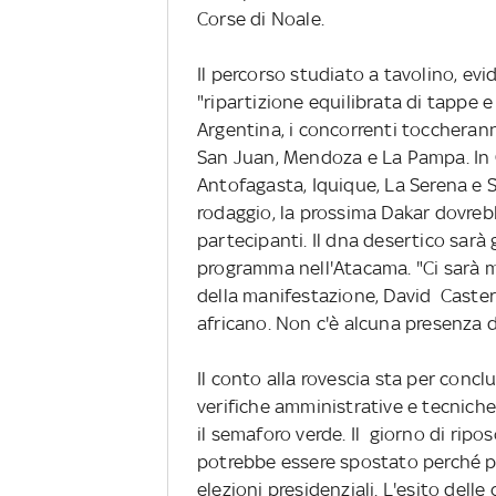
Corse di Noale.
Il percorso studiato a tavolino, ev
"ripartizione equilibrata di tappe e 
Argentina, i concorrenti toccherann
San Juan, Mendoza e La Pampa. In C
Antofagasta, Iquique, La Serena e S
rodaggio, la prossima Dakar dovrebb
partecipanti. Il dna desertico sarà 
programma nell'Atacama. "Ci sarà mo
della manifestazione, David Castera
africano. Non c'è alcuna presenza d
Il conto alla rovescia sta per concl
verifiche amministrative e tecniche 
il semaforo verde. Il giorno di ripo
potrebbe essere spostato perché pr
elezioni presidenziali. L'esito dell