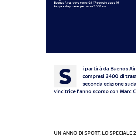
Buenos Aires dove tornerà il 17 gennaio dopo 16
tappe e dopo aver percorso 9000 km
S
i partirà da Buenos Ai
compresi 3400 di tras
seconda edizione suda
vincitrice l'anno scorso con Marc
UN ANNO DI SPORT, LO SPECIALE 