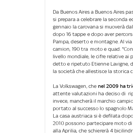
Da Buenos Aires a Buenos Aires pas
si prepara a celebrare la seconda ed
gennaio la carovana si muoverà dall
dopo 16 tappe e dopo aver percors
Pampa, deserto e montagne. Al via s
camion, 190 tra moto e quad. "Co
livello mondiale, le cifre relative a
detto e ripetuto Etienne Lavigne, 
la società che allestisce la storica
La Volkswagen, che
nel 2009 ha tri
attente valutazioni ha deciso di rip
invece, mancherà il marchio campion
portato al successo lo spagnolo M
La casa austriaca si è defilata dop
2010 possono partecipare moto di c
alla Aprilia, che schiererà 4 bicili