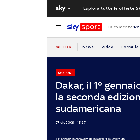
Esplora tutte le offerte S
In evidenza:
RI
MOTORI
News
Video
Formula 
MOTORI
Dakar, il 1° gennaio
la seconda edizio
sudamericana
27 dic 2009 - 15:27
Il 1° gennaio la carovana della Dakar si muoverà da