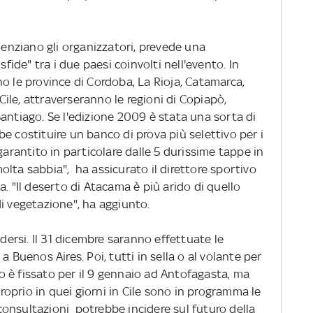
idenziano gli organizzatori, prevede una
sfide" tra i due paesi coinvolti nell'evento. In
o le province di Cordoba, La Rioja, Catamarca,
ile, attraverseranno le regioni di Copiapò,
antiago. Se l'edizione 2009 è stata una sorta di
e costituire un banco di prova più selettivo per i
garantito in particolare dalle 5 durissime tappe in
lta sabbia", ha assicurato il direttore sportivo
. "Il deserto di Atacama è più arido di quello
i vegetazione", ha aggiunto.
udersi. Il 31 dicembre saranno effettuate le
a Buenos Aires. Poi, tutti in sella o al volante per
so è fissato per il 9 gennaio ad Antofagasta, ma
oprio in quei giorni in Cile sono in programma le
e consultazioni potrebbe incidere sul futuro della