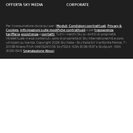
OFFERTA SKY MEDIA
CORPORATE
Per il consumatore clicca qui per i
Moduli, Condizioni contrattuali
,
Privacy &
Cookies
,
informazioni sulle modifiche contrattuali
o per
trasparenza
tariffaria
,
assistenza
e
contatti
. Tutti i marchi Sky e i diritti di proprietà
intellettuale in essi contenuti, sono di proprietà di Sky international AG e sono
utilizzati su licenza. Copyright 2026 Sky Italia - Sky Italia Srl Via Monte Penice, 7 -
20138 Milano P.IVA 04619241005. SkyTG24: ISSN 3035-1537 e SkySport: ISSN
3035-1545.
Segnalazione Abusi