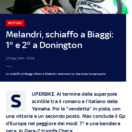
MOTORI
Melandri, schiaffo a Biaggi:
1° e 2° a Donington
27 mar 2011 - 17:25
Lo schiaffo di Biaggi rifilato a Melandri: tensione tra i due dopo la superpole
S
UPERBIKE. Al termine della superpole
scintille tra il romano e l'italiano della
Yamaha. Poi la ''vendetta'' in pista, con
una vittoria e un secondo posto. Max conclude il Gp
d'Europa nel peggiore dei modi: 7° e una bandiera
nera. In Gara-2 trionfa Checa