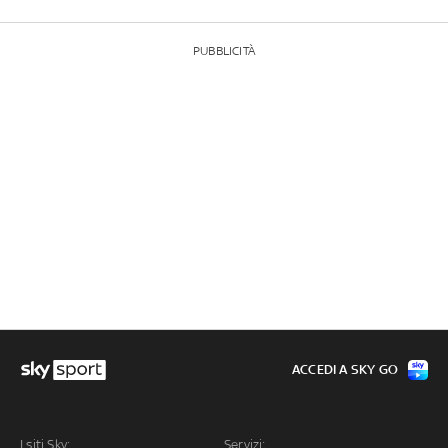
PUBBLICITÀ
ACCEDI A SKY GO
I siti Sky:
Servizi: