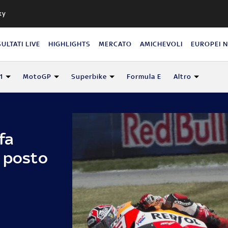
ky
SULTATI LIVE
HIGHLIGHTS
MERCATO
AMICHEVOLI
EUROPEI 
1
MotoGP
Superbike
Formula E
Altro
fa
° posto