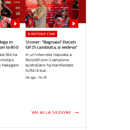
A MOTOGP.COM
lega in
Stoner: "Bagnaia? Ducati
con la 850
GP25 cambiata, si vedeva"
ale Sbk ha
In un'intervista rilasciata a
rototipo
MotoGP.com il campione
on Nakagami
australiano ha manifestato
tutta la sua...
06 ago - 16:35
VAI ALLA SEZIONE