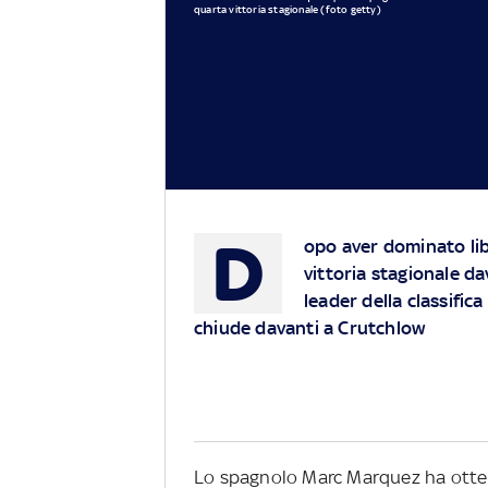
quarta vittoria stagionale (foto getty)
D
opo aver dominato lib
vittoria stagionale d
leader della classific
chiude davanti a Crutchlow
Lo spagnolo Marc Marquez ha ottenu