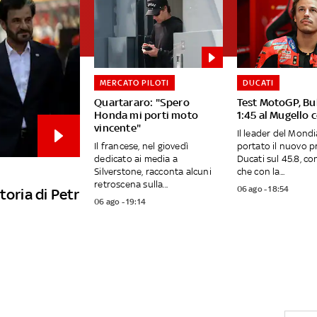
MERCATO PILOTI
DUCATI
Quartararo: "Spero
Test MotoGP, Bu
Honda mi porti moto
1:45 al Mugello 
vincente"
Il leader del Mondi
Il francese, nel giovedì
portato il nuovo p
dedicato ai media a
Ducati sul 45.8, c
Silverstone, racconta alcuni
che con la...
retroscena sulla...
06 ago - 18:54
toria di Petr
06 ago - 19:14