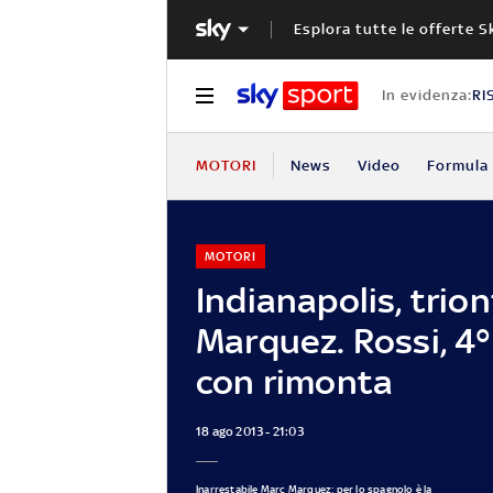
Esplora tutte le offerte S
In evidenza:
RI
MOTORI
News
Video
Formula 
MOTORI
Indianapolis, trion
Marquez. Rossi, 4
con rimonta
18 ago 2013 - 21:03
Inarrestabile Marc Marquez: per lo spagnolo è la