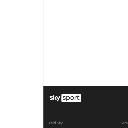
I siti Sky:
Serv