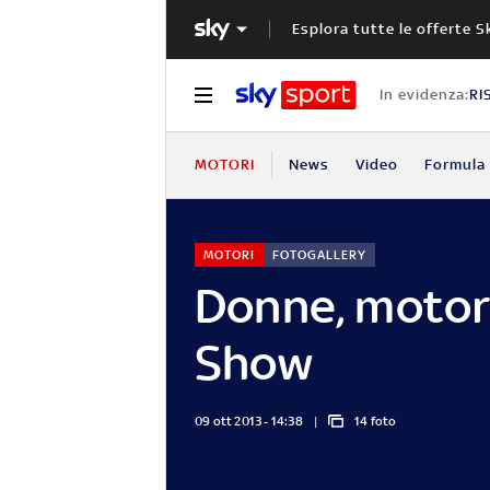
Esplora tutte le offerte S
In evidenza:
RI
MOTORI
News
Video
Formula 
MOTORI
FOTOGALLERY
Donne, motori
Show
09 ott 2013 - 14:38
14 foto