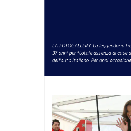
LA FOTOGALLERY.
La leggendaria fie
37 anni per "totale assenza di case 
dell'auto italiano. Per anni occasione 