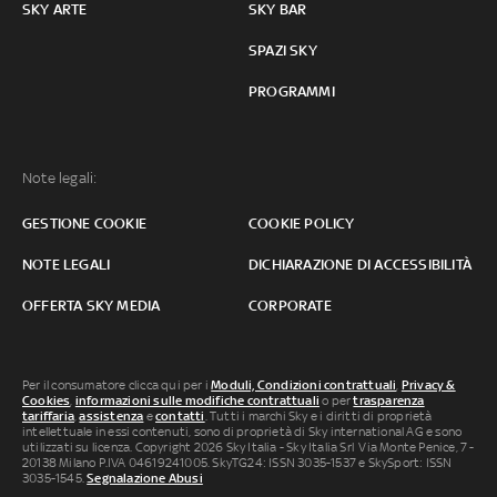
SKY ARTE
SKY BAR
SPAZI SKY
PROGRAMMI
Note legali:
GESTIONE COOKIE
COOKIE POLICY
NOTE LEGALI
DICHIARAZIONE DI ACCESSIBILITÀ
OFFERTA SKY MEDIA
CORPORATE
Per il consumatore clicca qui per i
Moduli, Condizioni contrattuali
,
Privacy &
Cookies
,
informazioni sulle modifiche contrattuali
o per
trasparenza
tariffaria
,
assistenza
e
contatti
. Tutti i marchi Sky e i diritti di proprietà
intellettuale in essi contenuti, sono di proprietà di Sky international AG e sono
utilizzati su licenza. Copyright 2026 Sky Italia - Sky Italia Srl Via Monte Penice, 7 -
20138 Milano P.IVA 04619241005. SkyTG24: ISSN 3035-1537 e SkySport: ISSN
3035-1545.
Segnalazione Abusi