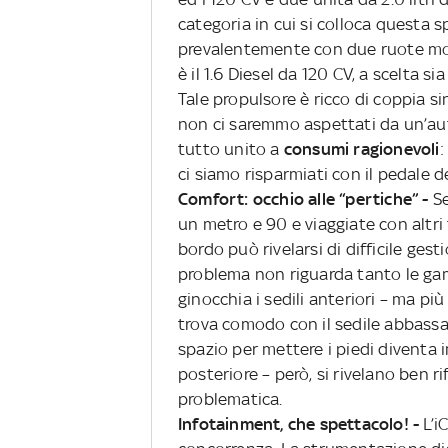
categoria in cui si colloca questa sp
prevalentemente con due ruote motr
è il 1.6 Diesel da 120 CV, a scelta 
Tale propulsore è ricco di coppia si
non ci saremmo aspettati da un’aut
tutto unito a
consumi ragionevoli
:
ci siamo risparmiati con il pedale d
Comfort: occhio alle “pertiche” -
Se
un metro e 90 e viaggiate con altri t
bordo può rivelarsi di difficile gest
problema non riguarda tanto le ga
ginocchia i sedili anteriori – ma più 
trova comodo con il sedile abbassat
spazio per mettere i piedi diventa im
posteriore – però, si rivelano ben r
problematica.
Infotainment, che spettacolo! -
L’i