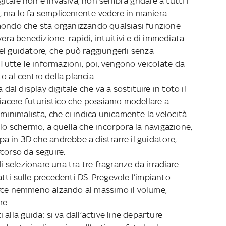
tale non è invasiva, non sembra gridare a tutti i
ri”, ma lo fa semplicemente vedere in maniera
un mondo che sta organizzando qualsiasi funzione
a benedizione: rapidi, intuitivi e di immediata
el guidatore, che può raggiungerli senza
 Tutte le informazioni, poi, vengono veicolate da
 al centro della plancia.
 dal display digitale che va a sostituire in toto il
piacere futuristico che possiamo modellare a
 minimalista, che ci indica unicamente la velocità
llo schermo, a quella che incorpora la navigazione,
a in 3D che andrebbe a distrarre il guidatore,
corso da seguire.
di selezionare una tra tre fragranze da irradiare
fatti sulle precedenti DS. Pregevole l’impianto
orce nemmeno alzando al massimo il volume,
re.
ti alla guida: si va dall’active line departure