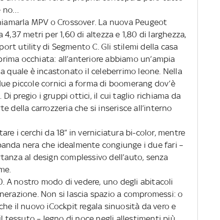
se no…
iamarla MPV o Crossover. La nuova Peugeot
 4,37 metri per 1,60 di altezza e 1,80 di larghezza,
port utility di Segmento C. Gli stilemi della casa
a prima occhiata: all’anteriore abbiamo un’ampia
a quale è incastonato il celeberrimo leone. Nella
ue piccole cornici a forma di boomerang dov’è
Di pregio i gruppi ottici, il cui taglio richiama da
rte della carrozzeria che si inserisce all’interno
re i cerchi da 18” in verniciatura bi-color, mentre
a banda nera che idealmente congiunge i due fari –
tanza al design complessivo dell’auto, senza
me.
0. A nostro modo di vedere, uno degli abitacoli
nerazione. Non si lascia spazio a compromessi: o
o che il nuovo iCockpit regala sinuosità da vero e
l tessuto – legno di noce negli allestimenti più