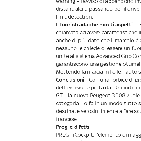
warning – l’avviso di abbandono invo
distant alert, passando per il drive
limit detection.
Il fuoristrada che non ti aspetti -
E
chiamata ad avere caratteristiche in
anche di più, dato che il marchio è
nessuno le chiede di essere un fuor
unite al sistema Advanced Grip Con
garantiscono una gestione ottimale 
Mettendo la marcia in folle, l’aut
Conclusioni -
Con una forbice di pr
della versione pinta dal 3 cilindri 
GT – la nuova Peugeot 3008 vuole ro
categoria. Lo fa in un modo tutto s
destinate verosimilmente a fare scuo
francese.
Pregi e difetti
PREGI: iCockpit: l'elemento di magg