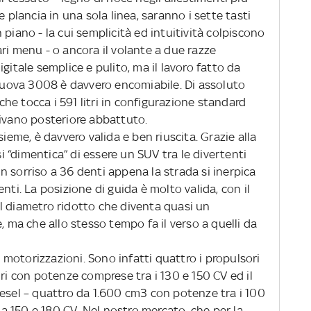
e plancia in una sola linea, saranno i sette tasti
piano - la cui semplicità ed intuitività colpiscono
ri menu - o ancora il volante a due razze
gitale semplice e pulito, ma il lavoro fatto da
 nuova 3008 è davvero encomiabile. Di assoluto
 che tocca i 591 litri in configurazione standard
l divano posteriore abbattuto.
sieme, è davvero valida e ben riuscita. Grazie alla
 “dimentica” di essere un SUV tra le divertenti
 sorriso a 36 denti appena la strada si inerpica
nti. La posizione di guida è molto valida, con il
l diametro ridotto che diventa quasi un
, ma che allo stesso tempo fa il verso a quelli da
le motorizzazioni. Sono infatti quattro i propulsori
lindri con potenze comprese tra i 130 e 150 CV ed il
iesel – quattro da 1.600 cm3 con potenze tra i 100
 da 150 e 180 CV. Nel nostro mercato, che per la