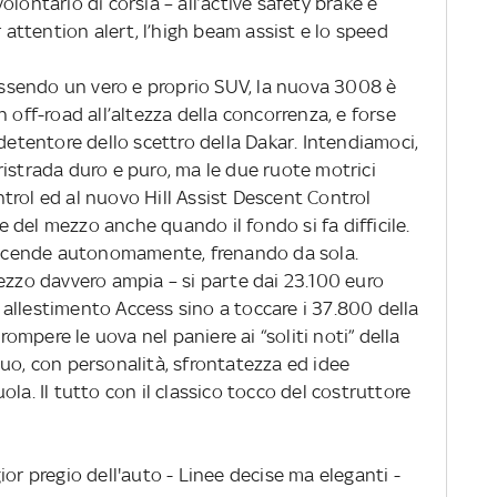
lontario di corsia – all’active safety brake e
r attention alert, l’high beam assist e lo speed
ssendo un vero e proprio SUV, la nuova 3008 è
 off-road all’altezza della concorrenza, e forse
 detentore dello scettro della Dakar. Intendiamoci,
istrada duro e puro, ma le due ruote motrici
trol ed al nuovo Hill Assist Descent Control
del mezzo anche quando il fondo si fa difficile.
o scende autonomamente, frenando da sola.
ezzo davvero ampia – si parte dai 23.100 euro
in allestimento Access sino a toccare i 37.800 della
mpere le uova nel paniere ai “soliti noti” della
uo, con personalità, sfrontatezza ed idee
la. Il tutto con il classico tocco del costruttore
ior pregio dell'auto - Linee decise ma eleganti -