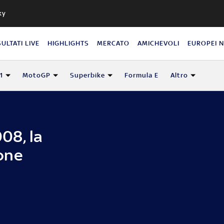
ky
SULTATI LIVE
HIGHLIGHTS
MERCATO
AMICHEVOLI
EUROPEI 
1
MotoGP
Superbike
Formula E
Altro
08, la
one