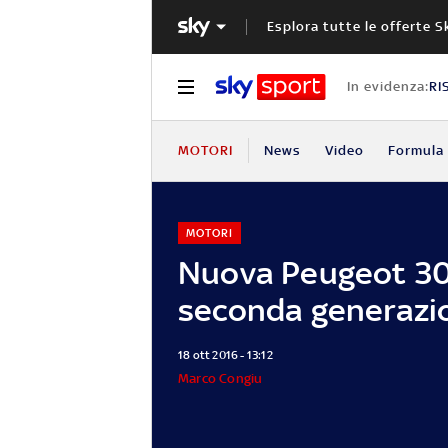
Esplora tutte le offerte S
In evidenza:
RI
MOTORI
News
Video
Formula 
MOTORI
Nuova Peugeot 30
seconda generazi
18 ott 2016 - 13:12
Marco Congiu