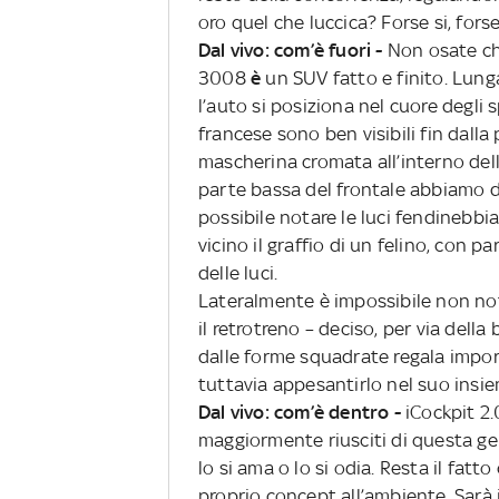
oro quel che luccica? Forse si, for
Dal vivo: com’è fuori -
Non osate ch
3008
è
un SUV fatto e finito. Lunga
l’auto si posiziona nel cuore degli s
francese sono ben visibili fin dall
mascherina cromata all’interno dell
parte bassa del frontale abbiamo d
possibile notare le luci fendinebbia. 
vicino il graffio di un felino, con pa
delle luci.
Lateralmente è impossibile non nota
il retrotreno – deciso, per via dell
dalle forme squadrate regala impor
tuttavia appesantirlo nel suo insie
Dal vivo: com’è dentro -
iCockpit 2.
maggiormente riusciti di questa ge
lo si ama o lo si odia. Resta il fatt
proprio concept all’ambiente. Sarà i