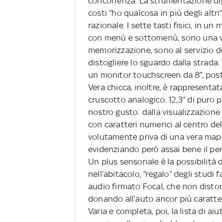
concorrenza. La strumentazione digi
costi “ho qualcosa in più degli alt
razionale. I sette tasti fisici, in 
con menù e sottomenù, sono una ver
memorizzazione, sono al servizio d
distogliere lo sguardo dalla strada.
un monitor touchscreen da 8”, posto
Vera chicca, inoltre, è rappresentata
cruscotto analogico. 12,3” di puro 
nostro gusto: dalla visualizzazione
con caratteri numerici al centro de
volutamente priva di una vera mapp
evidenziando però assai bene il per
Un plus sensoriale è la possibilità 
nell’abitacolo, “regalo” degli studi 
audio firmato Focal, che non dist
donando all’auto ancor più caratte
Varia e completa, poi, la lista di aiu