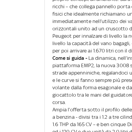
ricchi – che collega pannello porta 
fisici che idealmente richiamano un 
immediatamente nell’utilizzo dei va
orizzontali unito ad un cruscotto di
Peugeot per innalzare di livello la
livello la capacità del vano bagagli,
per poi arrivare ai 1.670 litri con i
Come si guida -
La dinamica, nell’in
piattaforma EMP2, la nuova 3008 si
strade appenniniche, regalandoci un
e le curve si fanno sempre più prese
volante dalla forma esagonale e da
giocattolo tra le mani del guidatore
corsa.
Ampia l’offerta sotto il profilo del
a benzina - divisi tra i 1.2 a tre ci
1.6 THP da 165 CV – e ben cinque D
ed i 120 CV e due unità da 2.0 litri