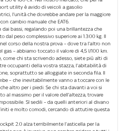
ort utility è avido di veicoli a gasolio
ici, l’unità che dovrebbe andare per la maggiore
sia con cambio manuale che EAT6.
n dai bassi, regalando poi una brillantezza che
o dal peso complessivo superiore ai 1.300 kg. Il
 nel corso della nostra prova – dove tra l’altro non
el gas – abbiamo toccato il valore di 4,5 l/100 km.
, come chi sta scrivendo adesso, siete più alti di
re occupanti della vostra stazza, l’abitabilità di
ione, soprattutto se alloggiate in seconda fila. Il
mbe – che inevitabilmente vanno a toccare con le
che altro per i piedi. Se chi sta davanti a voi si
o al massimo per il valore dell’altezza, trovare
possibile. SI sedili – da quelli anteriori al divano
ifiniti e molto comodi, cercando di attutire questa
Cockpit 2.0 alza terribilmente l’asticella per la