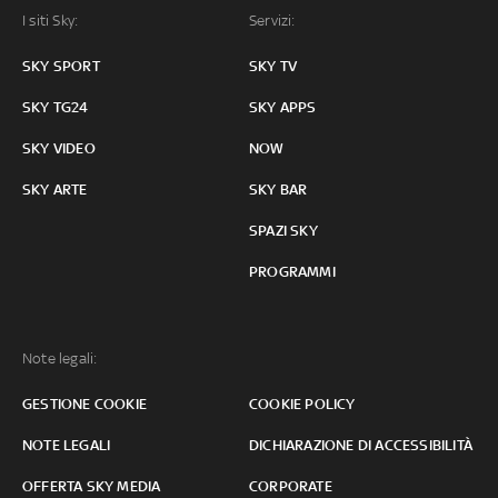
I siti Sky:
Servizi:
SKY SPORT
SKY TV
SKY TG24
SKY APPS
SKY VIDEO
NOW
SKY ARTE
SKY BAR
SPAZI SKY
PROGRAMMI
Note legali:
GESTIONE COOKIE
COOKIE POLICY
NOTE LEGALI
DICHIARAZIONE DI ACCESSIBILITÀ
OFFERTA SKY MEDIA
CORPORATE