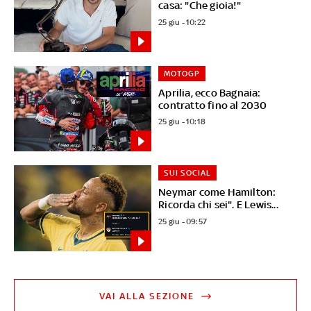
casa: "Che gioia!"
25 giu - 10:22
MOTOGP
Aprilia, ecco Bagnaia:
contratto fino al 2030
25 giu - 10:18
SUI SOCIAL
Neymar come Hamilton:
Ricorda chi sei". E Lewis...
25 giu - 09:57
VAI ALLA SEZIONE