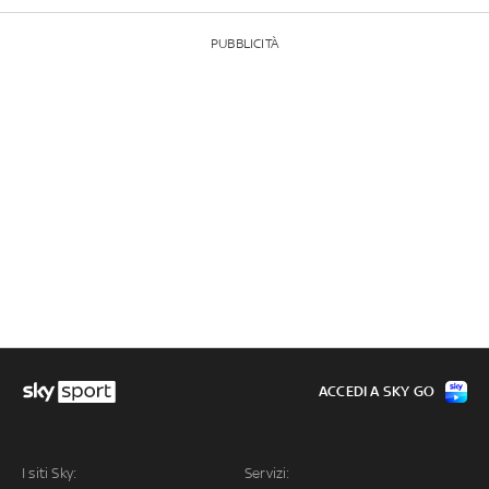
PUBBLICITÀ
ACCEDI A SKY GO
I siti Sky:
Servizi: