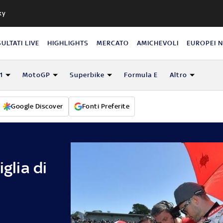
ky
SULTATI LIVE
HIGHLIGHTS
MERCATO
AMICHEVOLI
EUROPEI 
1
MotoGP
Superbike
Formula E
Altro
Google Discover
Fonti Preferite
glia di