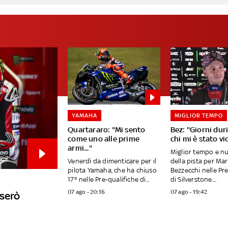
YAMAHA
MIGLIOR TEMPO
Quartararo: "Mi sento
Bez: "Giorni duri
come uno alle prime
chi mi è stato vi
armi..."
Miglior tempo e n
Venerdì da dimenticare per il
della pista per Ma
pilota Yamaha, che ha chiuso
Bezzecchi nelle Pr
17° nelle Pre-qualifiche di...
di Silverstone....
07 ago - 20:16
07 ago - 19:42
userò