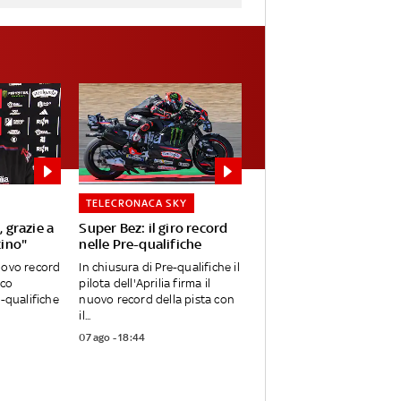
TELECRONACA SKY
, grazie a
Super Bez: il giro record
cino"
nelle Pre-qualifiche
uovo record
In chiusura di Pre-qualifiche il
rco
pilota dell'Aprilia firma il
e-qualifiche
nuovo record della pista con
il...
07 ago - 18:44