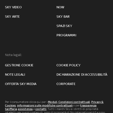
SKY VIDEO
NOW
SKY ARTE
SKY BAR
SPAZI SKY
PROGRAMMI
Note legali:
GESTIONE COOKIE
COOKIE POLICY
NOTE LEGALI
DICHIARAZIONE DI ACCESSIBILITÀ
OFFERTA SKY MEDIA
CORPORATE
Per il consumatore clicca qui per i
Moduli, Condizioni contrattuali
,
Privacy &
Cookies
,
informazioni sulle modifiche contrattuali
o per
trasparenza
tariffaria
,
assistenza
e
contatti
. Tutti i marchi Sky e i diritti di proprietà
intellettuale in essi contenuti, sono di proprietà di Sky international AG e sono