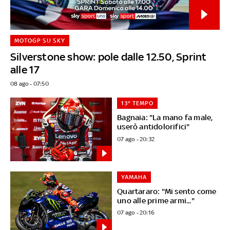
MOTOGP SU SKY
Silverstone show: pole dalle 12.50, Sprint
alle 17
08 ago - 07:50
13° TEMPO
Bagnaia: "La mano fa male,
userò antidolorifici"
07 ago - 20:32
YAMAHA
Quartararo: "Mi sento come
uno alle prime armi..."
07 ago - 20:16