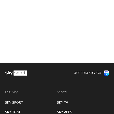
ACCEDI A SKY GO
I siti Sky:
Servizi:
SKY SPORT
SKY TV
SKY TG24
SKY APPS