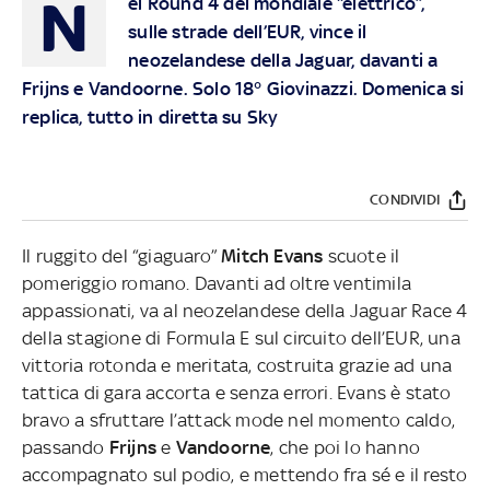
N
el Round 4 del mondiale “elettrico”,
sulle strade dell’EUR, vince il
neozelandese della Jaguar, davanti a
Frijns e Vandoorne. Solo 18° Giovinazzi. Domenica si
replica, tutto in diretta su Sky
CONDIVIDI
Il ruggito del “giaguaro”
Mitch Evans
scuote il
pomeriggio romano. Davanti ad oltre ventimila
appassionati, va al neozelandese della Jaguar Race 4
della stagione di Formula E sul circuito dell’EUR, una
vittoria rotonda e meritata, costruita grazie ad una
tattica di gara accorta e senza errori. Evans è stato
bravo a sfruttare l’attack mode nel momento caldo,
passando
Frijns
e
Vandoorne
, che poi lo hanno
accompagnato sul podio, e mettendo fra sé e il resto