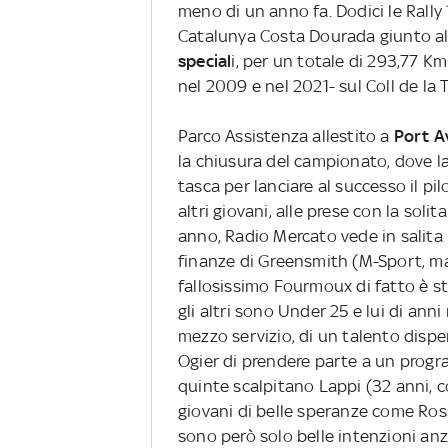
meno di un anno fa. Dodici le Rally 1
Catalunya Costa Dourada giunto all
special
i, per un totale di 293,77 
nel 2009 e nel 2021- sul Coll de la T
Parco Assistenza allestito a
Port A
la chiusura del campionato, dove la
tasca per lanciare al successo il pi
altri giovani, alle prese con la solit
anno, Radio Mercato vede in salita 
finanze di Greensmith (M-Sport, ma c
fallosissimo Fourmoux di fatto è sta
gli altri sono Under 25 e lui di anni
mezzo servizio, di un talento dispe
Ogier di prendere parte a un progr
quinte scalpitano Lappi (32 anni, 
giovani di belle speranze come Ros
sono però solo belle intenzioni an