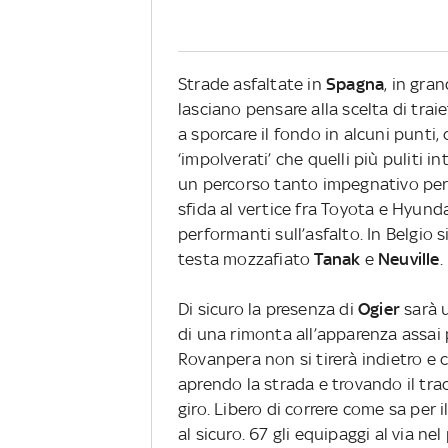
Strade asfaltate in
Spagna
, in gra
lasciano pensare alla scelta di tra
a sporcare il fondo in alcuni punti, 
‘impolverati’ che quelli più puliti 
un percorso tanto impegnativo per t
sfida al vertice fra Toyota e Hyund
performanti sull’asfalto. In Belgio 
testa mozzafiato
Tanak
e
Neuville
.
Di sicuro la presenza di
Ogier
sarà u
di una rimonta all’apparenza assai pr
Rovanpera non si tirerà indietro e 
aprendo la strada e trovando il tra
giro. Libero di correre come sa per 
al sicuro. 67 gli equipaggi al via n