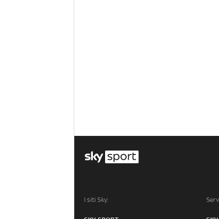
I siti Sky:
Serv