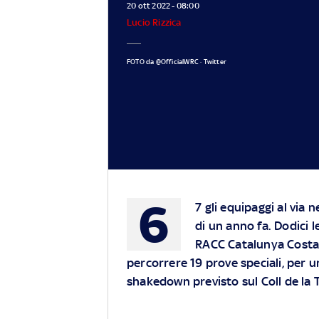
20 ott 2022 - 08:00
Lucio Rizzica
FOTO da @OfficialWRC · Twitter
6
7 gli equipaggi al via 
di un anno fa. Dodici le
RACC Catalunya Costa 
percorrere 19 prove speciali, per 
shakedown previsto sul Coll de la T