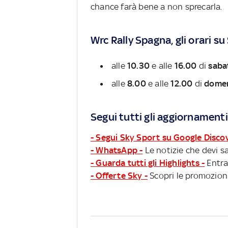
chance farà bene a non sprecarla.
Wrc Rally Spagna, gli orari su
alle
10.30
e alle
16.00
di
saba
alle
8.00
e alle
12.00
di
domen
Segui tutti gli aggiornamenti
- Segui Sky Sport su Google Disco
- WhatsApp -
Le notizie che devi sa
- Guarda tutti gli Highlights -
Entra
- Offerte Sky -
Scopri le promozioni