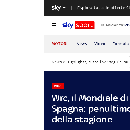
Esplora tutte le offerte S
In evidenza:
RI
MOTORI
News
Video
Formula 
News e Highlights, tutto live: seguici su
WRC
Wrc, il Mondiale di 
Spagna: penultim
della stagione