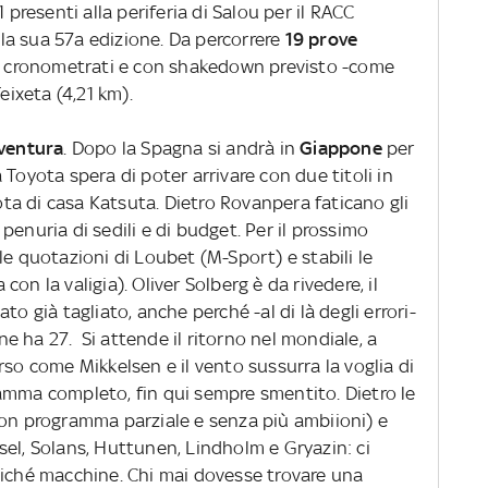
 presenti alla periferia di Salou per il RACC
a sua 57a edizione. Da percorrere
19 prove
Km cronometrati e con shakedown previsto -come
eixeta (4,21 km).
ventura
. Dopo la Spagna si andrà in
Giappone
per
 Toyota spera di poter arrivare con due titoli in
lota di casa Katsuta. Dietro Rovanpera faticano gli
a penuria di sedili e di budget. Per il prossimo
le quotazioni di Loubet (M-Sport) e stabili le
on la valigia). Oliver Solberg è da rivedere, il
to già tagliato, anche perché -al di là degli errori-
 ne ha 27. Si attende il ritorno nel mondiale, a
rso come Mikkelsen e il vento sussurra la voglia di
amma completo, fin qui sempre smentito. Dietro le
con programma parziale e senza più ambiioni) e
sel, Solans, Huttunen, Lindholm e Gryazin: ci
ziché macchine. Chi mai dovesse trovare una