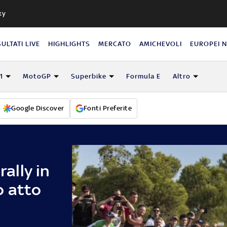
ky
SULTATI LIVE
HIGHLIGHTS
MERCATO
AMICHEVOLI
EUROPEI 
1
MotoGP
Superbike
Formula E
Altro
Google Discover
Fonti Preferite
rally in
o atto