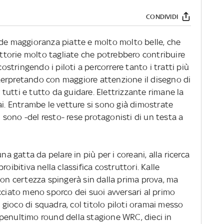
CONDIVIDI
nde maggioranza piatte e molto molto belle, che
iettorie molto tagliate che potrebbero contribuire
costringendo i piloti a percorrere tanto i tratti più
interpretando con maggiore attenzione il disegno di
utti e tutto da guidare. Elettrizzante rimane la
ai. Entrambe le vetture si sono già dimostrate
si sono -del resto- rese protagonisti di un testa a
na gatta da pelare in più per i coreani, alla ricerca
oibitiva nella classifica costruttori. Kalle
con certezza spingerà sin dalla prima prova, ma
cciato meno sporco dei suoi avversari al primo
il gioco di squadra, col titolo piloti oramai messo
el penultimo round della stagione WRC, dieci in