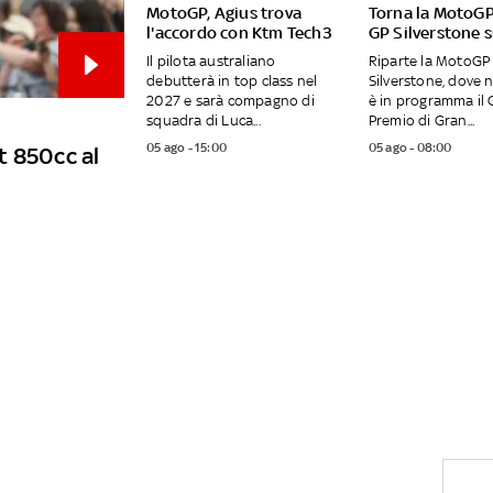
MotoGP, Agius trova
Torna la MotoGP
l'accordo con Ktm Tech3
GP Silverstone 
Il pilota australiano
Riparte la MotoGP 
debutterà in top class nel
Silverstone, dove 
2027 e sarà compagno di
è in programma il
squadra di Luca...
Premio di Gran...
05 ago - 15:00
05 ago - 08:00
t 850cc al