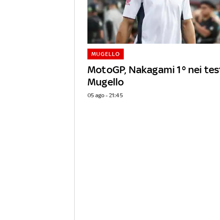
MUGELLO
MotoGP, Nakagami 1° nei tes
Mugello
05 ago - 21:45