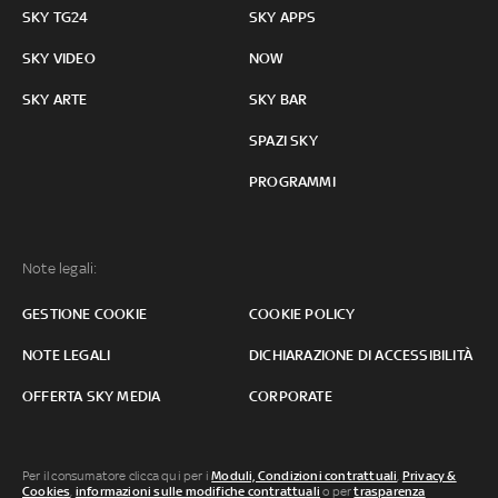
SKY TG24
SKY APPS
SKY VIDEO
NOW
SKY ARTE
SKY BAR
SPAZI SKY
PROGRAMMI
Note legali:
GESTIONE COOKIE
COOKIE POLICY
NOTE LEGALI
DICHIARAZIONE DI ACCESSIBILITÀ
OFFERTA SKY MEDIA
CORPORATE
Per il consumatore clicca qui per i
Moduli, Condizioni contrattuali
,
Privacy &
Cookies
,
informazioni sulle modifiche contrattuali
o per
trasparenza