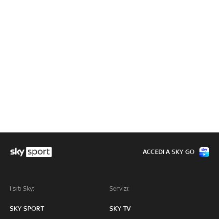
ACCEDI A SKY GO
I siti Sky:
Servizi:
SKY SPORT
SKY TV