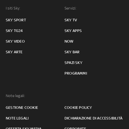
I siti Sky:
Servizi:
SKY SPORT
SKY TV
SKY TG24
SKY APPS
SKY VIDEO
NOW
SKY ARTE
SKY BAR
SPAZI SKY
PROGRAMMI
Note legali:
GESTIONE COOKIE
COOKIE POLICY
NOTE LEGALI
DICHIARAZIONE DI ACCESSIBILITÀ
OFFERTA SKY MEDIA
CORPORATE