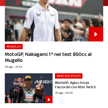
MUGELLO
MotoGP, Nakagami 1° nei test 850cc al
Mugello
05 ago - 21:45
MERCATO PILOTI
MotoGP, Agius trova
l'accordo con Ktm Tech3
05 ago - 15:00