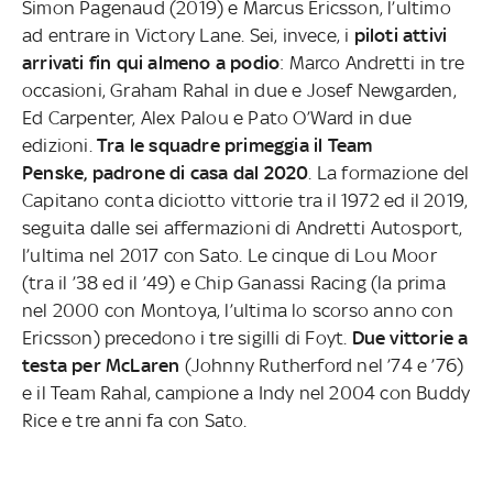
Simon Pagenaud (2019) e Marcus Ericsson, l’ultimo
ad entrare in Victory Lane. Sei, invece, i
piloti attivi
arrivati fin qui almeno a podio
: Marco Andretti in tre
occasioni, Graham Rahal in due e Josef Newgarden,
Ed Carpenter, Alex Palou e Pato O’Ward in due
edizioni.
Tra le squadre primeggia il Team
Penske,
padrone di casa dal 2020
. La formazione del
Capitano conta diciotto vittorie tra il 1972 ed il 2019,
seguita dalle sei affermazioni di Andretti Autosport,
l’ultima nel 2017 con Sato. Le cinque di Lou Moor
(tra il ’38 ed il ’49) e Chip Ganassi Racing (la prima
nel 2000 con Montoya, l’ultima lo scorso anno con
Ericsson) precedono i tre sigilli di Foyt.
Due
vittorie a
testa per McLaren
(Johnny Rutherford nel ’74 e ’76)
e il Team Rahal, campione a Indy nel 2004 con Buddy
Rice e tre anni fa con Sato.