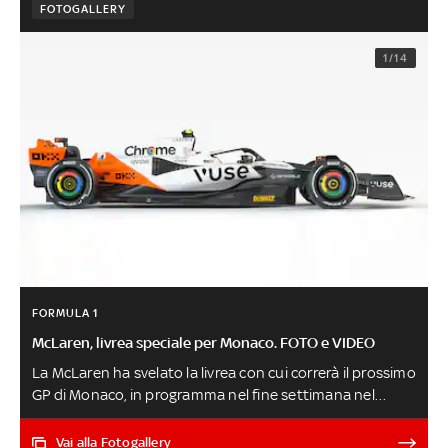
FOTOGALLERY
1/14
FORMULA 1
McLaren, livrea speciale per Monaco. FOTO e VIDEO
La McLaren ha svelato la livrea con cui correrà il prossimo
GP di Monaco, in programma nel fine settimana nel
Principato. Norris e Piastri guideranno una MCL60
speciale, che ricorderà il Triple Crown conquistato nel
Vai alla Fotogallery