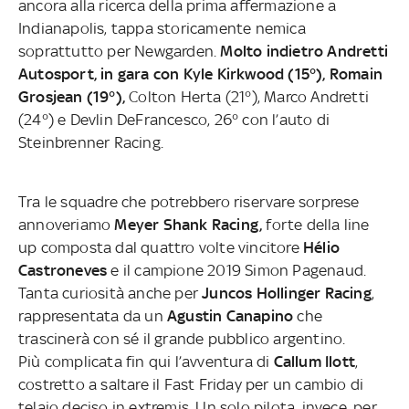
ancora alla ricerca della prima affermazione a
Indianapolis, tappa storicamente nemica
soprattutto per Newgarden.
Molto indietro Andretti
Autosport, in gara con Kyle Kirkwood (15°),
Romain
Grosjean (19°),
Colton Herta (21°), Marco Andretti
(24°) e Devlin DeFrancesco, 26° con l’auto di
Steinbrenner
Racing.
Tra le squadre che potrebbero riservare sorprese
annoveriamo
Meyer Shank Racing,
forte della line
up composta dal quattro volte vincitore
Hélio
Castroneves
e il campione 2019 Simon Pagenaud.
Tanta curiosità anche per
Juncos
Hollinger Racing
,
rappresentata da un
Agustin Canapino
che
trascinerà con sé il grande pubblico argentino.
Più complicata fin qui l’avventura di
Callum Ilott
,
costretto a saltare il Fast Friday per un cambio di
telaio deciso in
extremis. Un solo pilota, invece, per