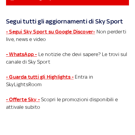
motorsport grazie ai trionfi di Montecarlo, Indianapolis e
Le Mans. La livrea verrà riproposta anche nella gara
successiva di Barcellona. Il weekend è in diretta su Sky
Segui tutti gli aggiornamenti di Sky Sport
Sport F1 e in streaming su NOW GP MONACO, LA
DIRETTA DI LIBERE E QUALIFICHE
- Segui Sky Sport su Google Discover-
Non perderti
live, news e video
- WhatsApp -
Le notizie che devi sapere? Le trovi sul
canale di Sky Sport
- Guarda tutti gli Highlights -
Entra in
SkyLightsRoom
- Offerte Sky -
Scopri le promozioni disponibili e
attivale subito