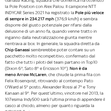
Ganassi Racing, squadra che domenica ha ottenuto
la Pole Position con Alex Palou. Il campione NTT
INDYCAR Series 2021 ha registrato la
Pole più veloce
di sempre in 234.217 mph
(376,9 km/h) e sembra
disporre del giusto potenziale per rifarsi dalla
delusione di un anno fa, quando venne tratto in
inganno dalla neutralizzazione giunta mentre
rientrava ai box. In generale, la squadra diretta da
Chip Ganassi
sembrerebbe poter contare su un
pacchetto molto ncompetitivo, confermato dal
fatto che tutti i piloti del team partano in Top10
(Dixon 6°, Sato 8° e Ericsson 10°).
Non è da
meno Arrow McLaren
, che chiude la prima fila con
Felix Rosenqvist, ritrovando al contempo Pato
O’Ward al 5° posto, Alexander Rossi al 7° e Tony
Kanaan al 9°. Per quest’ultimo, vincitore nel 2013, la
107esima Indy500 sarà l’ultima
prima di appendere il
casco al chiodo, almeno per quanto riguarda la