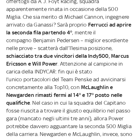
offertogli da A. J. Foyt Racing, squadra
apparentemente rinata in occasione della 500
Miglia. Che sia merito di Michael Cannon, ingegnere
arrivato da Ganassi? Sarà proprio
Ferrucci ad aprire
la seconda fila partendo 4°
, mentre il
compagno Benjamin Pedersen – miglior esordiente
nelle prove – scatterà dall’11esima posizione,
schiacciato tra due vincitori
della Indy500, Marcus
Ericsson e Will Power
. Attenzione al campione in
carica della INDYCAR: fin qui è stato
l’unico portacolori del Team Penske ad avvicinarsi
concretamente alla Top10, con
McLaughlin e
Newgarden rimasti fermi al
14° e 17° posto nelle
qualifiche
. Nel caso in cui la squadra del Capitano
fosse riuscita a trovare il giusto equilibrio nel passo
gara (mancato negli ultimi tre anni), allora Power
potrebbe davvero agguantare la seconda 500 Miglia
della carriera. Newgarden e McLaughlin, invece, sono