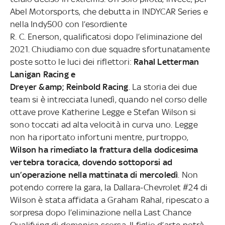
Abel Motorsports, che debutta in INDYCAR Series e
nella Indy500 con l’esordiente
R. C. Enerson, qualificatosi dopo l’eliminazione del
2021.
Chiudiamo con due squadre sfortunatamente
poste sotto le luci dei riflettori:
Rahal Letterman
Lanigan Racing e
Dreyer &amp; Reinbold Racing
. La storia dei due
team si è intrecciata lunedì, quando nel corso delle
ottave prove Katherine Legge e Stefan Wilson si
sono toccati ad alta velocità in curva uno. Legge
non ha riportato infortuni mentre,
purtroppo,
Wilson ha rimediato la frattura della dodicesima
vertebra toracica, dovendo sottoporsi ad
un’operazione nella mattinata di mercoledì
. Non
potendo correre la gara, la Dallara-Chevrolet #24 di
Wilson è stata affidata a Graham Rahal, ripescato a
sorpresa dopo l’eliminazione nella Last Chance
Qualifying di domenica scorsa. Il figlio d’arte
potrà