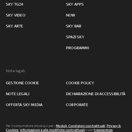
SKY TG24
SKY APPS
SKY VIDEO
NOW
SKY ARTE
SKY BAR
SPAZI SKY
PROGRAMMI
Note legali:
GESTIONE COOKIE
COOKIE POLICY
NOTE LEGALI
DICHIARAZIONE DI ACCESSIBILITÀ
OFFERTA SKY MEDIA
CORPORATE
Per il consumatore clicca qui per i
Moduli, Condizioni contrattuali
,
Privacy &
Cookies
,
informazioni sulle modifiche contrattuali
o per
trasparenza