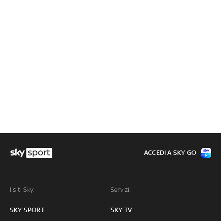
ACCEDI A SKY GO
I siti Sky:
Servizi:
SKY SPORT
SKY TV