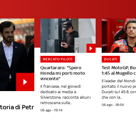
MERCATO PILOTI
DUCATI
Quartararo: "Spero
Test MotoGP, Bu
Honda mi porti moto
1:45 al Mugello 
vincente"
Il leader del Mond
Il francese, nel giovedì
portato il nuovo p
dedicato ai media a
Ducati sul 45.8, c
Silverstone, racconta alcuni
che con la...
retroscena sulla...
06 ago - 18:54
toria di Petr
06 ago - 19:14