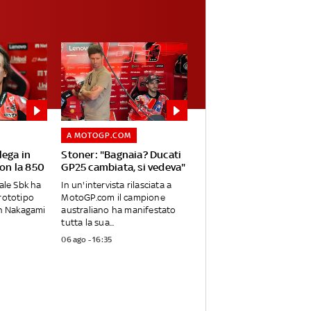
A MOTOGP.COM
lega in
Stoner: "Bagnaia? Ducati
con la 850
GP25 cambiata, si vedeva"
iale Sbk ha
In un'intervista rilasciata a
rototipo
MotoGP.com il campione
on Nakagami
australiano ha manifestato
tutta la sua...
06 ago - 16:35