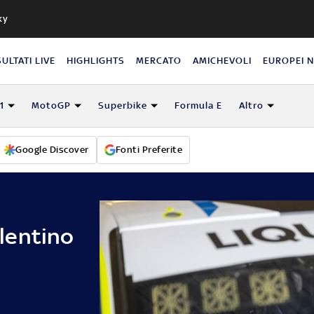
ky
SULTATI LIVE
HIGHLIGHTS
MERCATO
AMICHEVOLI
EUROPEI 
1
MotoGP
Superbike
Formula E
Altro
Google Discover
Fonti Preferite
lentino