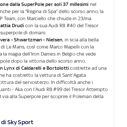
one dalla SuperPole per soli 37 millesimi
nel
che per la “Regina di Spa” dello scorso anno, la
 Team, con Marciello che chiude in 23/ma
attia Drudi
con la sua Audi R8 #40 del Tresor
a superpole di domani.
overa - Shwartzman - Nielsen
, in scia alla bella
 di Le Mans, così come Marco Mapelli con la
 la magia dell’Iron Dames in Belgio che vede
pole dopo la vittoria dello scorso anno.
 Lynx di Caldarelli e Bortolotti
costrette ad una
e ha costretto la vettura di Sant’Agata
ttura del servosterzo. In difficoltà anche i
Guanti - Aka con l’Audi R8 #99 del Tresor Attempto
 via alla Superpole per scoprire il Poleman della
 di Sky Sport