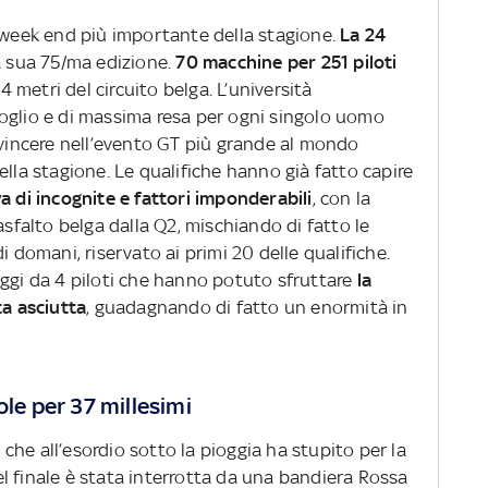
l week end più importante della stagione.
La 24
a sua 75/ma edizione.
70 macchine per 251 piloti
04 metri del circuito belga. L’università
oglio e di massima resa per ogni singolo uomo
 vincere nell’evento GT più grande al mondo
ella stagione. Le qualifiche hanno già fatto capire
va di incognite e fattori imponderabili
, con la
asfalto belga dalla Q2, mischiando di fatto le
i domani, riservato ai primi 20 delle qualifiche.
aggi da 4 piloti che hanno potuto sfruttare
la
ta asciutta
, guadagnando di fatto un enormità in
ole per 37 millesimi
i
che all’esordio sotto la pioggia ha stupito per la
l finale è stata interrotta da una bandiera Rossa