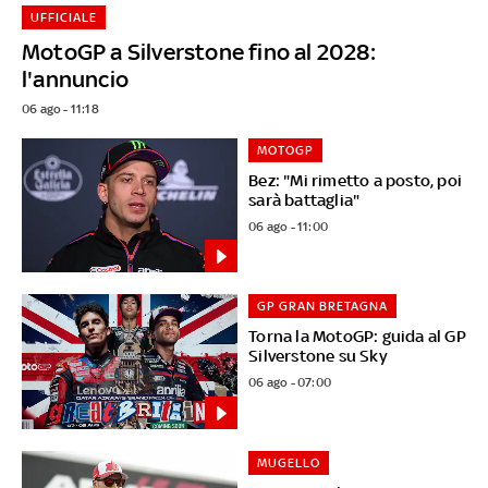
UFFICIALE
MotoGP a Silverstone fino al 2028:
l'annuncio
06 ago - 11:18
MOTOGP
Bez: "Mi rimetto a posto, poi
sarà battaglia"
06 ago - 11:00
GP GRAN BRETAGNA
Torna la MotoGP: guida al GP
Silverstone su Sky
06 ago - 07:00
MUGELLO