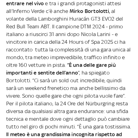
entrare nel vivo
e tra i grandi protagonisti attesi
all’Inferno Verde c’è anche
Mirko Bortolotti,
al
volante della Lamborghini Huracán GT3 EVO2 del
Red Bull Team ABT. Il campione DTM 2024 - primo
italiano a riuscirci 31 anni dopo Nicola Larini - e
vincitore in carica della 24 Hours of Spa 2025 ci ha
raccontato tutta la complessità di una gara unica al
mondo, tra meteo imprevedibile, traffico infinito e
oltre 160 vetture in pista.
“È una delle gare più
importanti e sentite dell’anno
”, ha spiegato
Bortolotti. “Ci sarà un sold out incredibile, quindi
sarà un weekend frenetico ma anche bellissimo da
vivere. Sono quelle gare che ogni pilota vuole fare”.
Per il pilota italiano, la 24 Ore del Nürburgring resta
diversa da qualsiasi altra gara endurance: una sfida
tecnica e mentale dove ogni dettaglio può cambiare
tutto nel giro di pochi minuti. “È una gara tostissima.
Il meteo è una grandissima incognita rispetto ad