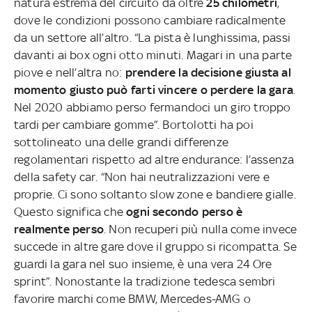
natura estrema del circuito da oltre
25 chilometri
,
dove le condizioni possono cambiare radicalmente
da un settore all’altro. “La pista è lunghissima, passi
davanti ai box ogni otto minuti. Magari in una parte
piove e nell’altra no:
prendere la decisione giusta al
momento giusto può farti vincere o perdere la gara
.
Nel 2020 abbiamo perso fermandoci un giro troppo
tardi per cambiare gomme”. Bortolotti ha poi
sottolineato una delle grandi differenze
regolamentari rispetto ad altre endurance: l’assenza
della safety car. “Non hai neutralizzazioni vere e
proprie. Ci sono soltanto slow zone e bandiere gialle.
Questo significa che
ogni secondo perso è
realmente perso
. Non recuperi più nulla come invece
succede in altre gare dove il gruppo si ricompatta. Se
guardi la gara nel suo insieme, è una vera 24 Ore
sprint”. Nonostante la tradizione tedesca sembri
favorire marchi come BMW, Mercedes-AMG o