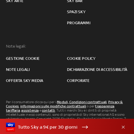
SKY ARTE
SKY BAR
SPAZI SKY
PROGRAMMI
Note legali:
GESTIONE COOKIE
COOKIE POLICY
NOTE LEGALI
DICHIARAZIONE DI ACCESSIBILITÀ
OFFERTA SKY MEDIA
CORPORATE
Per il consumatore clicca qui per i
Moduli, Condizioni contrattuali
,
Privacy &
Cookies
,
informazioni sulle modifiche contrattuali
o per
trasparenza
tariffaria
,
assistenza
e
contatti
. Tutti i marchi Sky e i diritti di proprietà
intellettuale in essi contenuti, sono di proprietà di Sky international AG e sono
utilizzati su licenza. Copyright 2026 Sky Italia - Sky Italia Srl Via Monte Penice, 7 -
20138 Milano P.IVA 04619241005. SkyTG24: ISSN 3035-1537 e SkySport: ISSN
Tutto Sky a 9€ per 30 giorni
3035-1545.
Segnalazione Abusi