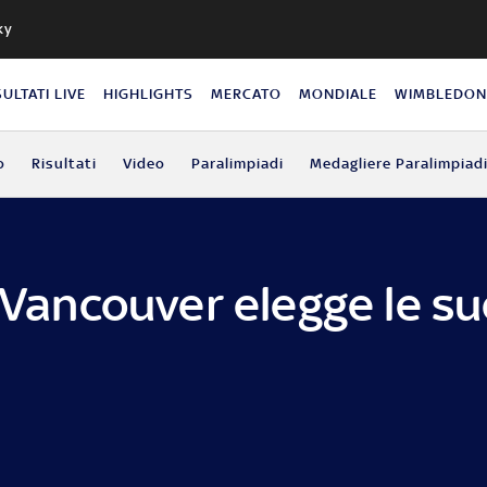
ky
SULTATI LIVE
HIGHLIGHTS
MERCATO
MONDIALE
WIMBLEDO
o
Risultati
Video
Paralimpiadi
Medagliere Paralimpiad
, Vancouver elegge le s