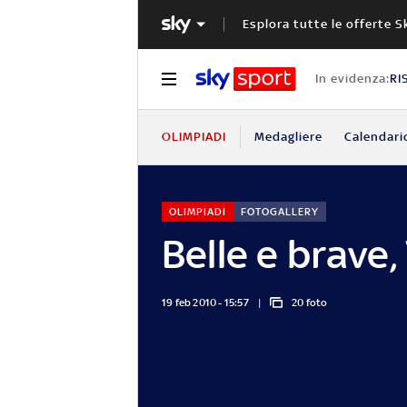
Esplora tutte le offerte S
In evidenza:
RI
OLIMPIADI
Medagliere
Calendari
OLIMPIADI
FOTOGALLERY
Belle e brave
19 feb 2010 - 15:57
20 foto