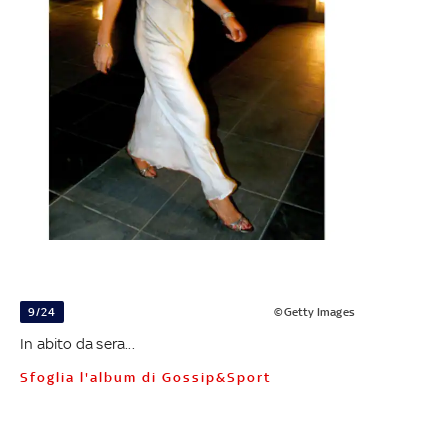
9/24
©Getty Images
In abito da sera...
Sfoglia l'album di Gossip&Sport