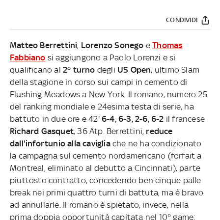
CONDIVIDI
Matteo Berrettini
,
Lorenzo Sonego
e
Thomas
Fabbiano
si aggiungono a Paolo Lorenzi e si
qualificano al
2° turno
degli
US Open
, ultimo Slam
della stagione in corso sui campi in cemento di
Flushing Meadows a New York. Il romano, numero 25
del ranking mondiale e 24esima testa di serie, ha
battuto in due ore e 42'
6-4, 6-3, 2-6, 6-2
il francese
Richard Gasquet
, 36 Atp. Berrettini,
reduce
dall'infortunio alla caviglia
che ne ha condizionato
la campagna sul cemento nordamericano (forfait a
Montreal, eliminato al debutto a Cincinnati), parte
piuttosto contratto, concedendo ben cinque palle
break nei primi quattro turni di battuta, ma è bravo
ad annullarle. Il romano è spietato, invece, nella
prima doppia opportunità capitata nel 10° game: