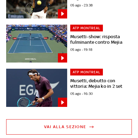
05 ago - 23:38
ATP MONTREAL
Musetti-show: risposta
fulminante contro Mejia
05 ago - 19:18
ATP MONTREAL
Musetti, debutto con
vittoria: Mejia ko in 2 set
05 ago - 16:30
VAI ALLA SEZIONE