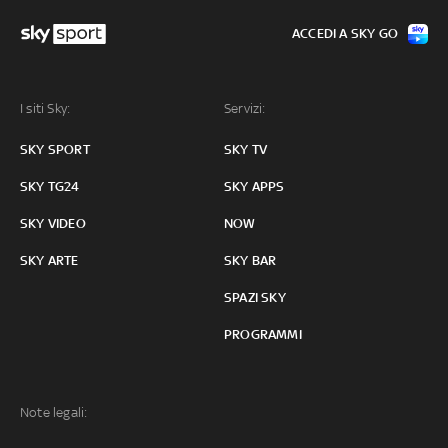
ACCEDI A SKY GO
I siti Sky:
Servizi:
SKY SPORT
SKY TV
SKY TG24
SKY APPS
SKY VIDEO
NOW
SKY ARTE
SKY BAR
SPAZI SKY
PROGRAMMI
Note legali: