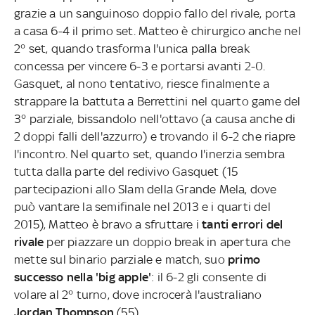
grazie a un sanguinoso doppio fallo del rivale, porta
a casa 6-4 il primo set. Matteo è chirurgico anche nel
2° set, quando trasforma l'unica palla break
concessa per vincere 6-3 e portarsi avanti 2-0.
Gasquet, al nono tentativo, riesce finalmente a
strappare la battuta a Berrettini nel quarto game del
3° parziale, bissandolo nell'ottavo (a causa anche di
2 doppi falli dell'azzurro) e trovando il 6-2 che riapre
l'incontro. Nel quarto set, quando l'inerzia sembra
tutta dalla parte del redivivo Gasquet (15
partecipazioni allo Slam della Grande Mela, dove
può vantare la semifinale nel 2013 e i quarti del
2015), Matteo è bravo a sfruttare i
tanti errori del
rivale
per piazzare un doppio break in apertura che
mette sul binario parziale e match, suo
primo
successo nella 'big apple'
: il 6-2 gli consente di
volare al 2° turno, dove incrocerà l'australiano
Jordan Thompson
(55).