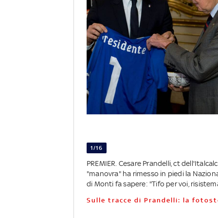
1/16
PREMIER. Cesare Prandelli, ct dell'Italca
"manovra" ha rimesso in piedi la Nazional
di Monti fa sapere: "Tifo per voi, risistem
Sulle tracce di Prandelli: la fotos