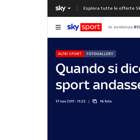
Esplora tutte le offerte S
In evidenza:
RI
ALTRI SPORT
FOTOGALLERY
Quando si dice
sport andass
17 nov 2011 - 11:25
16 foto