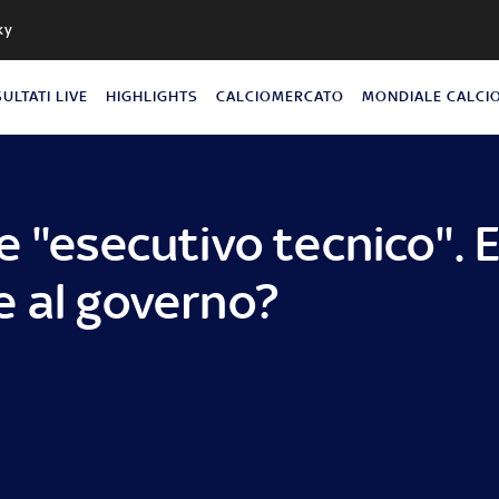
ky
SULTATI LIVE
HIGHLIGHTS
CALCIOMERCATO
MONDIALE CALCI
 "esecutivo tecnico". E
e al governo?