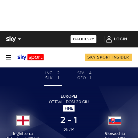
LOGIN
OFFERTE SKY
SKY SPORT INSIDER
ING
2
SPA
4
SLK
1
GEO
1
EUROPEI
OTTAVI - DOM 30 GIU
FINE
2 - 1
Dtr: 1-1
Inghilterra
Slovacchia