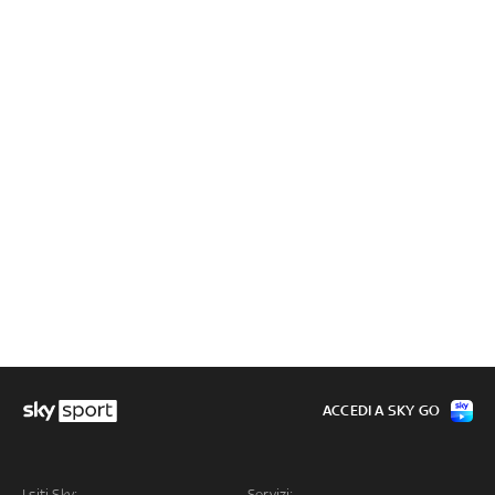
ACCEDI A SKY GO
I siti Sky:
Servizi: