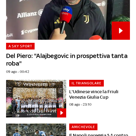
A SKY SPORT
Del Piero: "Alajbegovic in prospettiva tanta
roba"
09 ago - 00:42
IL TRIANGOLARE
L'Udinese vince la Friuli
Venezia Giulia Cup
08 ago - 23:10
AMICHEVOLE
Il Napoli pareggia 1-1 contro