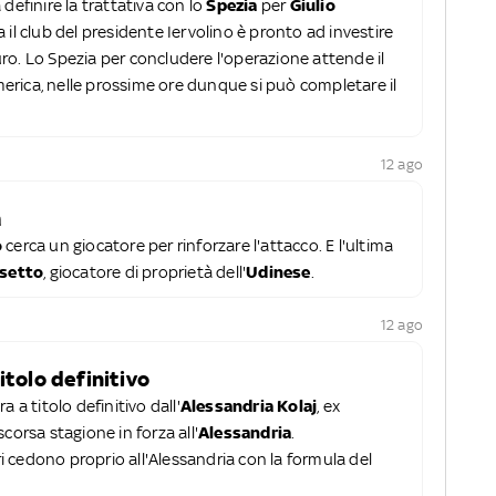
 definire la trattativa con lo
Spezia
per
Giulio
a il club del presidente Iervolino è pronto ad investire
 euro. Lo Spezia per concludere l'operazione attende il
America, nelle prossime ore dunque si può completare il
12 ago
a
o
cerca un giocatore per rinforzare l'attacco. E l'ultima
setto
, giocatore di proprietà dell'
Udinese
.
12 ago
itolo definitivo
a a titolo definitivo dall'
Alessandria Kolaj
, ex
corsa stagione in forza all'
Alessandria
.
 cedono proprio all'Alessandria con la formula del