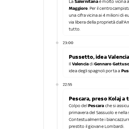
La
Salernitana
è molto vicina a
Maggiore
. Per il centrocampist
una cifra vicina ai 4 milioni di
via libera della proprietà dall'
tutto.
23:00
Pussetto, idea Valenci
Il
Valencia
di
Gennaro Gattus
idea degli spagnoli porta a
Pus
22:55
Pescara, preso Kolaj a t
Colpo del
Pescara
che si assicur
primavera del Sassuolo e nella s
Contestualmente i biancazzurri
prestito il giovane Lombardi.