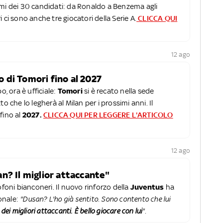
omi dei 30 candidati: da Ronaldo a Benzema agli
ori ci sono anche tre giocatori della Serie A.
CLICCA QUI
12 ago
vo di Tomori fino al 2027
o, ora è ufficiale:
Tomori
si è recato nella sede
o che lo legherà al Milan per i prossimi anni. Il
fino al
2027.
CLICCA QUI PER LEGGERE L'ARTICOLO
12 ago
n? Il miglior attaccante"
ofoni bianconeri. Il nuovo rinforzo della
Juventus
ha
onale:
"Dusan? L'ho già sentito. Sono contento che lui
dei migliori attaccanti. È bello giocare con lui
".