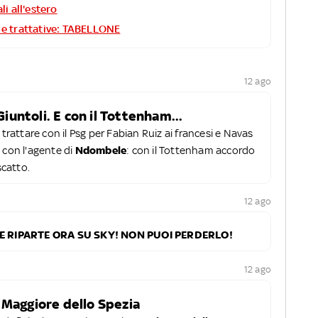
ali all'estero
i e trattative: TABELLONE
12 ago
 Giuntoli. E con il Tottenham...
 trattare con il Psg per Fabian Ruiz ai francesi e Navas
 con l'agente di
Ndombele
: con il Tottenham accordo
scatto.
12 ago
E RIPARTE ORA SU SKY! NON PUOI PERDERLO!
12 ago
 Maggiore dello Spezia