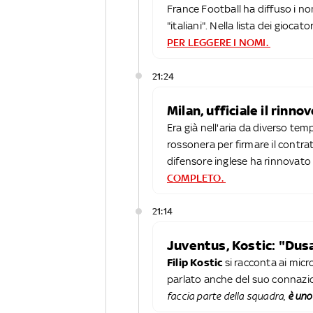
France Football ha diffuso i n
"italiani". Nella lista dei giocat
PER LEGGERE I NOMI.
21:24
Milan, ufficiale il rinno
Era già nell'aria da diverso temp
rossonera per firmare il contratt
difensore inglese ha rinnovato 
COMPLETO.
21:14
Juventus, Kostic: "Dusa
Filip Kostic
si racconta ai micr
parlato anche del suo connazi
faccia parte della squadra,
è uno 