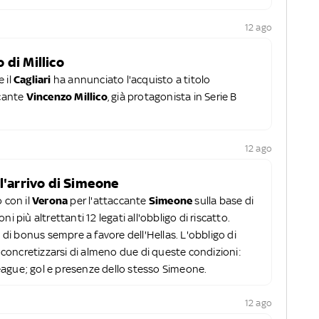
12 ago
o di Millico
 il
Cagliari
ha annunciato l'acquisto a titolo
ccante
Vincenzo Millico
, già protagonista in Serie B
12 ago
 l'arrivo di Simeone
 con il
Verona
per l'attaccante
Simeone
sulla base di
i più altrettanti 12 legati all'obbligo di riscatto.
i di bonus sempre a favore dell'Hellas. L'obbligo di
l concretizzarsi di almeno due di queste condizioni:
eague; gol e presenze dello stesso Simeone.
12 ago