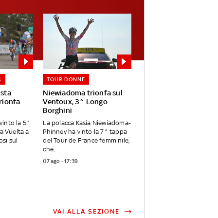
S
TOUR DONNE
ista
Niewiadoma trionfa sul
Trionfa
Ventoux, 3^ Longo
Borghini
 vinto la 5^
La polacca Kasia Niewiadoma-
la Vuelta a
Phinney ha vinto la 7^ tappa
si sul
del Tour de France femminile,
che...
07 ago - 17:39
VAI ALLA SEZIONE