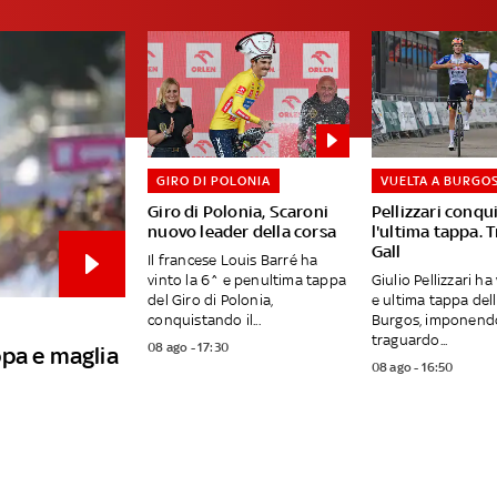
GIRO DI POLONIA
VUELTA A BURGO
Giro di Polonia, Scaroni
Pellizzari conqu
nuovo leader della corsa
l'ultima tappa. 
Gall
Il francese Louis Barré ha
vinto la 6^ e penultima tappa
Giulio Pellizzari ha
del Giro di Polonia,
e ultima tappa del
conquistando il...
Burgos, imponendo
traguardo...
08 ago - 17:30
ppa e maglia
08 ago - 16:50