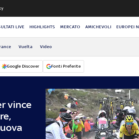
ky
SULTATI LIVE
HIGHLIGHTS
MERCATO
AMICHEVOLI
EUROPEI 
rance
Vuelta
Video
Google Discover
Fonti Preferite
er vince
re,
nuova