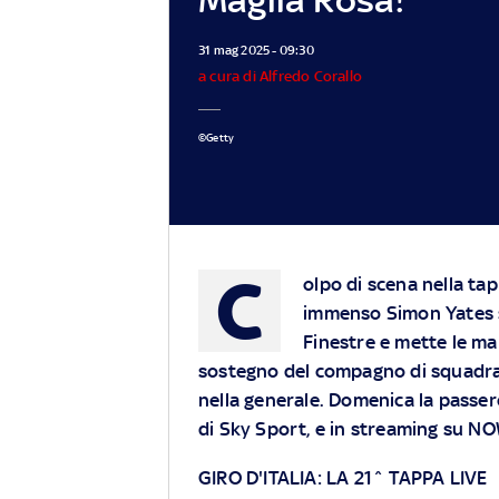
31 mag 2025 - 09:30
a cura di Alfredo Corallo
©Getty
C
olpo di scena nella tap
immenso Simon Yates st
Finestre e mette le ma
sostegno del compagno di squadra 
nella generale. Domenica la passere
di Sky Sport, e in streaming su N
GIRO D'ITALIA: LA 21^ TAPPA LIVE