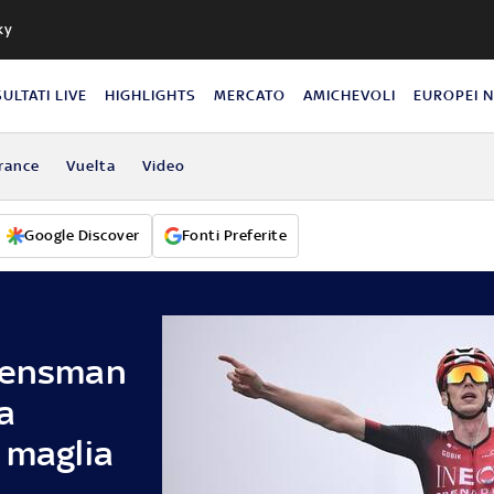
ky
SULTATI LIVE
HIGHLIGHTS
MERCATO
AMICHEVOLI
EUROPEI 
rance
Vuelta
Video
Google Discover
Fonti Preferite
Arensman
a
 maglia