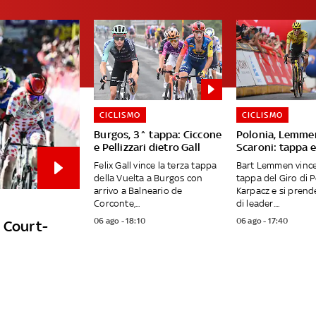
CICLISMO
CICLISMO
Burgos, 3^ tappa: Ciccone
Polonia, Lemme
e Pellizzari dietro Gall
Scaroni: tappa e
Felix Gall vince la terza tappa
Bart Lemmen vince
della Vuelta a Burgos con
tappa del Giro di P
arrivo a Balneario de
Karpacz e si prend
Corconte,...
di leader....
06 ago - 18:10
06 ago - 17:40
e Court-