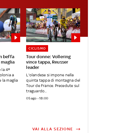
CICLISMO
n beffa
Tour donne: Vollering
 maglia
vince tappa, Reusser
leader
 la 4ª
olonia a
L'olandese si impone nella
e la maglia
quinta tappa di montagna del
Tour de France. Precedute sul
traguardo...
05 ago - 18:00
VAI ALLA SEZIONE