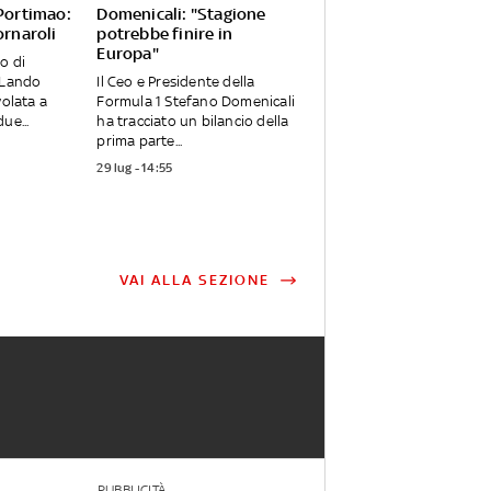
 Portimao:
Domenicali: "Stagione
ornaroli
potrebbe finire in
Europa"
o di
 Lando
Il Ceo e Presidente della
volata a
Formula 1 Stefano Domenicali
ue...
ha tracciato un bilancio della
prima parte...
29 lug - 14:55
VAI ALLA SEZIONE
PUBBLICITÀ