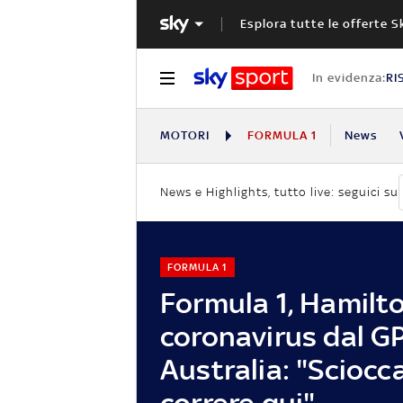
Esplora tutte le offerte S
In evidenza:
RI
MOTORI
FORMULA 1
News
News e Highlights, tutto live: seguici su
FORMULA 1
Formula 1, Hamilto
coronavirus dal G
Australia: "Sciocc
correre qui"