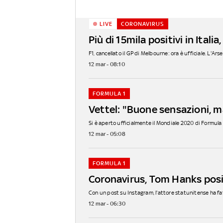
LIVE
CORONAVIRUS
Più di 15mila positivi in Itali
F1, cancellato il GP di Melbourne: ora è ufficiale. L'Arse
12 mar - 08:10
FORMULA 1
Vettel: "Buone sensazioni, m
Si è aperto ufficialmente il Mondiale 2020 di Formula 1 
12 mar - 05:08
FORMULA 1
Coronavirus, Tom Hanks positi
Con un post su Instagram, l'attore statunitense ha fatt
12 mar - 06:30