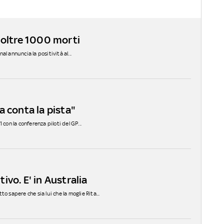
a, oltre 1000 morti
nal annuncia la positività al...
a conta la pista"
con la conferenza piloti del GP...
vo. E' in Australia
o sapere che sia lui che la moglie Rita...