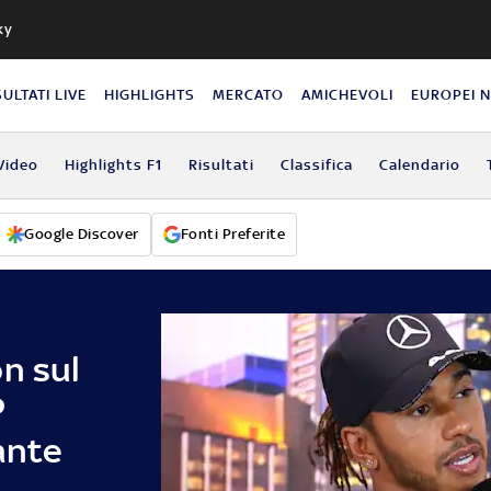
ky
SULTATI LIVE
HIGHLIGHTS
MERCATO
AMICHEVOLI
EUROPEI 
Video
Highlights F1
Risultati
Classifica
Calendario
Google Discover
Fonti Preferite
n sul
P
ante