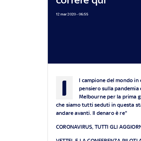
12 mar 2020 - 06:55
I
l campione del mondo in c
pensiero sulla pandemia d
Melbourne per la prima ga
che siamo tutti seduti in questa st
andare avanti. Il denaro è re"
CORONAVIRUS, TUTTI GLI AGGIOR
VETTEL E LA CONFERENZA PILOTI