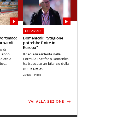
LE PAROLE
 Portimao:
Domenicali: "Stagione
ornaroli
potrebbe finire in
Europa"
o di
 Lando
Il Ceo e Presidente della
volata a
Formula 1 Stefano Domenicali
ue...
ha tracciato un bilancio della
prima parte...
29 lug - 14:55
VAI ALLA SEZIONE