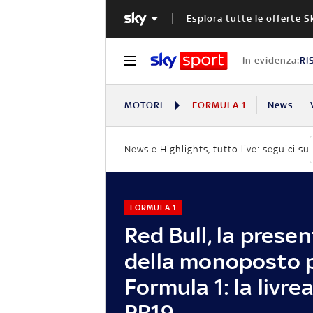
Esplora tutte le offerte S
In evidenza:
RI
MOTORI
FORMULA 1
News
News e Highlights, tutto live: seguici su
FORMULA 1
Red Bull, la prese
della monoposto p
Formula 1: la livrea
RB19