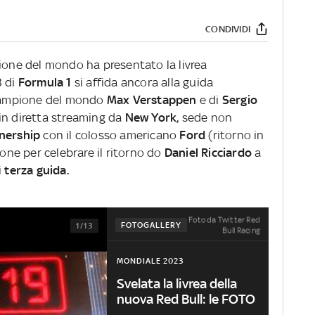
CONDIVIDI
ione del mondo ha presentato la livrea
3 di
Formula 1
si affida ancora alla guida
campione del mondo
Max Verstappen
e di
Sergio
in diretta streaming da
New York,
sede non
nership
con il colosso americano
Ford
(ritorno in
ione per celebrare il ritorno do
Daniel Ricciardo
a
i
terza guida.
Foto da Twitter Red
FOTOGALLERY
1/13
Bull Racing
MONDIALE 2023
Svelata la livrea della
nuova Red Bull: le FOTO