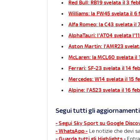
Red Bull: RB19 svelata il 3 fe
Williams: la FW45 svelata il 6
Alfa Romeo: la C43 svelata il
AlphaTauri: l'AT04 svelata l'1
Aston Martin: l'AMR23 svelata
McLaren: la MCL60 svelata il 
Ferrari: SF-23 svelata il 14 f
Mercedes: W14 svelata il 15 f
Alpine: l'A523 svelata il 16 f
Segui tutti gli aggiornamenti
- Segui Sky Sport su Google Disco
- WhatsApp -
Le notizie che devi sa
- Guarda tutti gli Highlights -
Entra