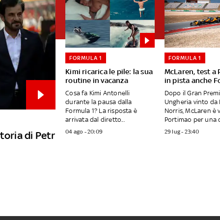
FORMULA 1
FORMULA 1
Kimi ricarica le pile: la sua
McLaren, test a
routine in vacanza
in pista anche F
Cosa fa Kimi Antonelli
Dopo il Gran Premi
durante la pausa dalla
Ungheria vinto da
Formula 1? La risposta è
Norris, McLaren è 
arrivata dal diretto...
Portimao per una d
04 ago - 20:09
29 lug - 23:40
toria di Petr