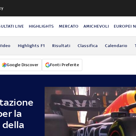
ky
SULTATI LIVE
HIGHLIGHTS
MERCATO
AMICHEVOLI
EUROPEI 
Video
Highlights F1
Risultati
Classifica
Calendario
Google Discover
Fonti Preferite
ntazione
er la
 della