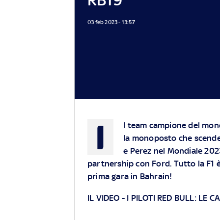
03 feb 2023 - 13:57
I
l team campione del mond
la monoposto che scender
e Perez nel Mondiale 2023
partnership con Ford. Tutto la F1 è
prima gara in Bahrain!
IL VIDEO
-
I PILOTI RED BULL: LE C