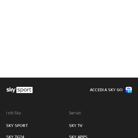
ACCEDI A SKY GO
I siti Sky:
Servizi:
SKY SPORT
SKY TV
SKY TG24
SKY APPS