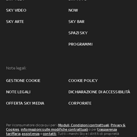
SKY VIDEO
NOW
SKY ARTE
SKY BAR
SPAZI SKY
PROGRAMMI
Note legali:
GESTIONE COOKIE
COOKIE POLICY
NOTE LEGALI
DICHIARAZIONE DI ACCESSIBILITÀ
OFFERTA SKY MEDIA
CORPORATE
Per il consumatore clicca qui per i
Moduli, Condizioni contrattuali
,
Privacy &
Cookies
,
informazioni sulle modifiche contrattuali
o per
trasparenza
tariffaria
,
assistenza
e
contatti
. Tutti i marchi Sky e i diritti di proprietà