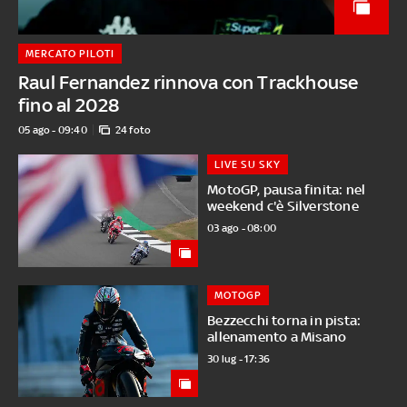
MERCATO PILOTI
Raul Fernandez rinnova con Trackhouse
fino al 2028
05 ago - 09:40
24 foto
LIVE SU SKY
MotoGP, pausa finita: nel
weekend c'è Silverstone
03 ago - 08:00
MOTOGP
Bezzecchi torna in pista:
allenamento a Misano
30 lug - 17:36