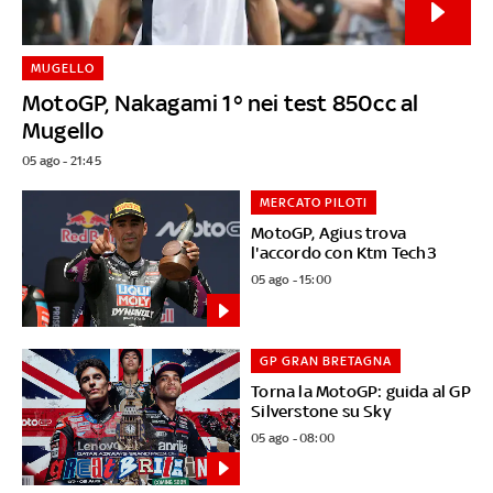
MUGELLO
MotoGP, Nakagami 1° nei test 850cc al
Mugello
05 ago - 21:45
MERCATO PILOTI
MotoGP, Agius trova
l'accordo con Ktm Tech3
05 ago - 15:00
GP GRAN BRETAGNA
Torna la MotoGP: guida al GP
Silverstone su Sky
05 ago - 08:00