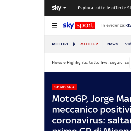
Esplora tutte le offerte S
In evidenza:
RI
MOTORI
MOTOGP
News
Vi
News e Highlights, tutto live: seguici su
GP MISANO
MotoGP, Jorge Mar
meccanico positivi
coronavirus: saltan
primo GP di Misan