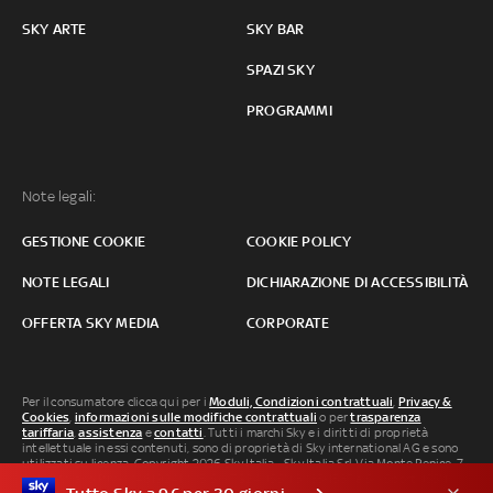
SKY ARTE
SKY BAR
SPAZI SKY
PROGRAMMI
Note legali:
GESTIONE COOKIE
COOKIE POLICY
NOTE LEGALI
DICHIARAZIONE DI ACCESSIBILITÀ
OFFERTA SKY MEDIA
CORPORATE
Per il consumatore clicca qui per i
Moduli, Condizioni contrattuali
,
Privacy &
Cookies
,
informazioni sulle modifiche contrattuali
o per
trasparenza
tariffaria
,
assistenza
e
contatti
. Tutti i marchi Sky e i diritti di proprietà
intellettuale in essi contenuti, sono di proprietà di Sky international AG e sono
utilizzati su licenza. Copyright 2026 Sky Italia - Sky Italia Srl Via Monte Penice, 7 -
20138 Milano P.IVA 04619241005. SkyTG24: ISSN 3035-1537 e SkySport: ISSN