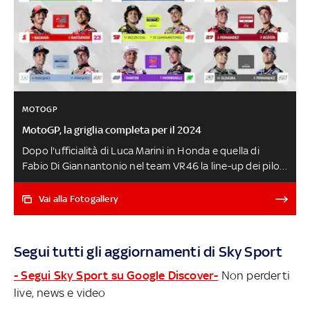
MOTOGP
MotoGP, la griglia completa per il 2024
Dopo l'ufficialità di Luca Marini in Honda e quella di
Fabio Di Giannantonio nel team VR46 la line-up dei piloti
MotoGP per il 2024 è ora al completo. Da Marquez in
Ducati Gresini all'atteso debutto da rookie di Pedro
Vai alla Fotogallery
Acosta, campione del mondo Moto2: ecco la griglia per il
prossimo Mondiale LA PRESENTAZIONE DELLA HONDA
DI MARINI
Segui tutti gli aggiornamenti di Sky Sport
- Segui Sky Sport su Google Discover-
Non perderti
live, news e video