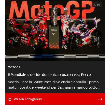
1/10
MOTOGP
Il Mondiale si decide domenica: cosa serve a Pecco
Martin vince la Sprint Race di Valencia e annulla il primo
match point del weekend per Bagnaia, rinviando tutto
alla 'gara' lunga di domenica delle 15 (LIVE su Sky e
NOW): Jorge ha rosicchiato 7 punti a Pecco, ora a +14 sul
Vai alla Fotogallery
rivale. Al torinese basterebbe arrivare nelle prime cinque
posizioni, a prescindere da un eventuale vittoria dello