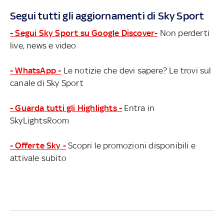
spagnolo, per confermarsi campione. Ecco tutte le
Segui tutti gli aggiornamenti di Sky Sport
combinazioni HIGHLIGHTS SPRINT VALENCIA -
CLASSIFICA PILOTI
- Segui Sky Sport su Google Discover-
Non perderti
live, news e video
- WhatsApp -
Le notizie che devi sapere? Le trovi sul
canale di Sky Sport
- Guarda tutti gli Highlights -
Entra in
SkyLightsRoom
- Offerte Sky -
Scopri le promozioni disponibili e
attivale subito