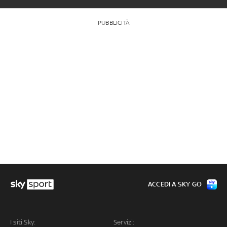
PUBBLICITÀ
ACCEDI A SKY GO
I siti Sky:
Servizi: