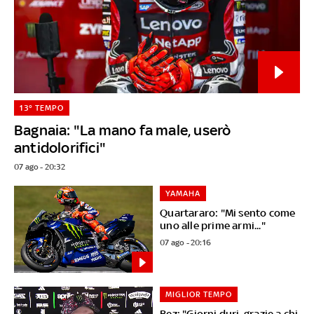
13° TEMPO
Bagnaia: "La mano fa male, userò
antidolorifici"
07 ago - 20:32
YAMAHA
Quartararo: "Mi sento come
uno alle prime armi..."
07 ago - 20:16
MIGLIOR TEMPO
Bez: "Giorni duri, grazie a chi