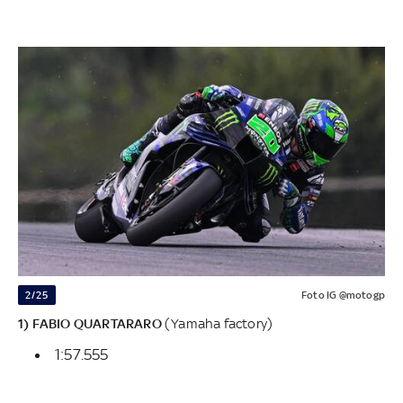
2/25
Foto IG @motogp
1) FABIO QUARTARARO
(Yamaha factory)
1:57.555