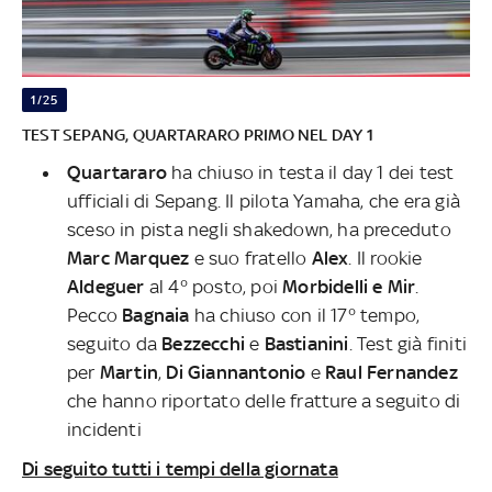
1/25
TEST SEPANG, QUARTARARO PRIMO NEL DAY 1
Quartararo
ha chiuso in testa il day 1 dei test
ufficiali di Sepang. Il pilota Yamaha, che era già
sceso in pista negli shakedown, ha preceduto
Marc Marquez
e suo fratello
Alex
. Il rookie
Aldeguer
al 4° posto, poi
Morbidelli e
Mir
.
Pecco
Bagnaia
ha chiuso con il 17° tempo,
seguito da
Bezzecchi
e
Bastianini
. Test già finiti
per
Martin
,
Di Giannantonio
e
Raul Fernandez
che hanno riportato delle fratture a seguito di
incidenti
Di seguito tutti i tempi della giornata