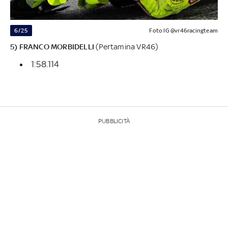
6/25
Foto IG @vr46racingteam
5) FRANCO MORBIDELLI
(Pertamina VR46)
1:58.114
PUBBLICITÀ