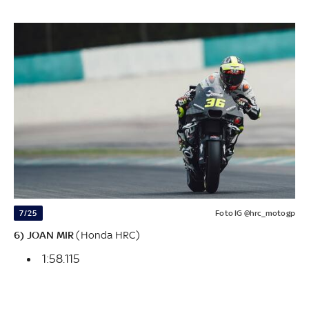
7/25
Foto IG @hrc_motogp
6) JOAN MIR
(Honda HRC)
1:58.115