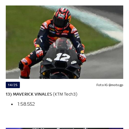
14/25
Foto IG @motogp
13) MAVERICK VINALES
(KTM Tech3)
1:58.552