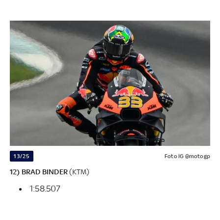
13/25
Foto IG @motogp
12) BRAD BINDER
(KTM)
1:58.507