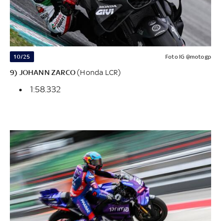
10/25
Foto IG @motogp
9) JOHANN ZARCO
(Honda LCR)
1:58.332