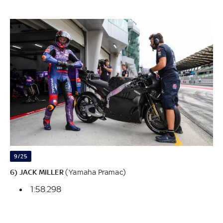
9/25
6) JACK MILLER
(Yamaha Pramac)
1:58.298