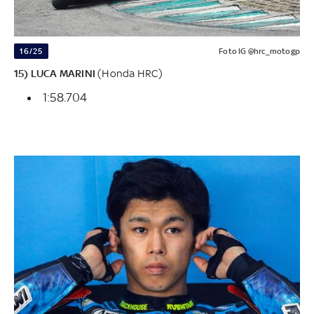
16/25
Foto IG @hrc_motogp
15) LUCA MARINI
(Honda HRC)
1:58.704