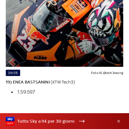
20/25
Foto IG @tech3racing
19) ENEA BASTSANINI
(KTM Tech3)
1:59.597
Tutto Sky a 9€ per 30 giorni