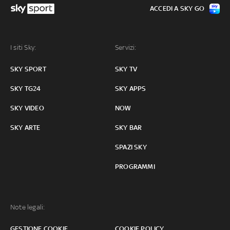
ACCEDI A SKY GO
I siti Sky:
Servizi:
SKY SPORT
SKY TV
SKY TG24
SKY APPS
SKY VIDEO
NOW
SKY ARTE
SKY BAR
SPAZI SKY
PROGRAMMI
Note legali:
GESTIONE COOKIE
COOKIE POLICY