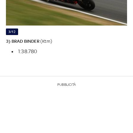
3/12
3) BRAD BINDER
(Ktm)
1:38.780
PUBBLICITÀ