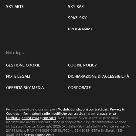
SKY ARTE
SKY BAR
SPAZI SKY
PROGRAMMI
Note legali:
GESTIONE COOKIE
COOKIE POLICY
NOTE LEGALI
DICHIARAZIONE DI ACCESSIBILITÀ
OFFERTA SKY MEDIA
CORPORATE
Per il consumatore clicca qui per i
Moduli, Condizioni contrattuali
,
Privacy &
Cookies
,
informazioni sulle modifiche contrattuali
o per
trasparenza
tariffaria
,
assistenza
e
contatti
. Tutti i marchi Sky e i diritti di proprietà
intellettuale in essi contenuti, sono di proprietà di Sky international AG e sono
utilizzati su licenza. Copyright 2026 Sky Italia - Sky Italia Srl Via Monte Penice, 7 -
20138 Milano P.IVA 04619241005. SkyTG24: ISSN 3035-1537 e SkySport: ISSN
3035-1545.
Segnalazione Abusi