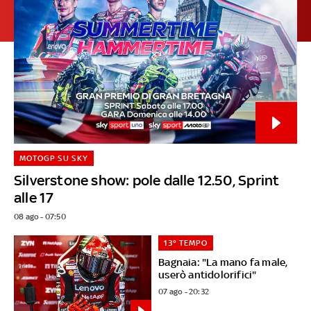
MOTOGP SU SKY
Silverstone show: pole dalle 12.50, Sprint
alle 17
08 ago - 07:50
13° TEMPO
Bagnaia: "La mano fa male,
userò antidolorifici"
07 ago - 20:32