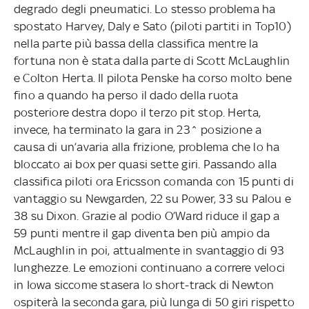
degrado degli pneumatici. Lo stesso problema ha
spostato Harvey, Daly e Sato (piloti partiti in Top10)
nella parte più bassa della classifica mentre la
fortuna non è stata dalla parte di Scott McLaughlin
e Colton Herta. Il pilota Penske ha corso molto bene
fino a quando ha perso il dado della ruota
posteriore destra dopo il terzo pit stop. Herta,
invece, ha terminato la gara in 23^ posizione a
causa di un’avaria alla frizione, problema che lo ha
bloccato ai box per quasi sette giri. Passando alla
classifica piloti ora Ericsson comanda con 15 punti di
vantaggio su Newgarden, 22 su Power, 33 su Palou e
38 su Dixon. Grazie al podio O’Ward riduce il gap a
59 punti mentre il gap diventa ben più ampio da
McLaughlin in poi, attualmente in svantaggio di 93
lunghezze. Le emozioni continuano a correre veloci
in Iowa siccome stasera lo short-track di Newton
ospiterà la seconda gara, più lunga di 50 giri rispetto