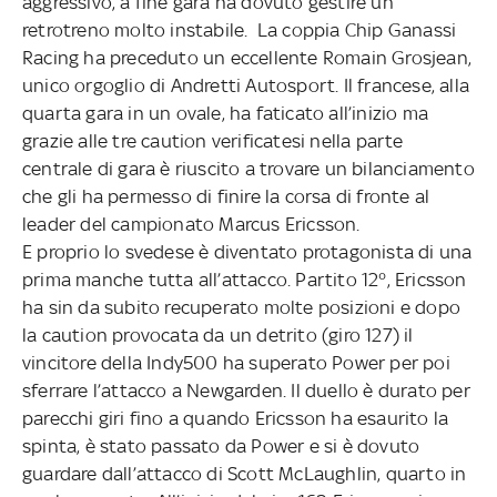
aggressivo, a fine gara ha dovuto gestire un
retrotreno molto instabile. La coppia Chip Ganassi
Racing ha preceduto un eccellente Romain Grosjean,
unico orgoglio di Andretti Autosport. Il francese, alla
quarta gara in un ovale, ha faticato all’inizio ma
grazie alle tre caution verificatesi nella parte
centrale di gara è riuscito a trovare un bilanciamento
che gli ha permesso di finire la corsa di fronte al
leader del campionato Marcus Ericsson.
E proprio lo svedese è diventato protagonista di una
prima manche tutta all’attacco. Partito 12°, Ericsson
ha sin da subito recuperato molte posizioni e dopo
la caution provocata da un detrito (giro 127) il
vincitore della Indy500 ha superato Power per poi
sferrare l’attacco a Newgarden. Il duello è durato per
parecchi giri fino a quando Ericsson ha esaurito la
spinta, è stato passato da Power e si è dovuto
guardare dall’attacco di Scott McLaughlin, quarto in