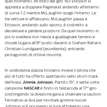
quel momento. All’inizio del giro 163 Ericsson si
appresta a doppiare Pagenaud andando all’esterno
di curva 1-2 mentre McLaughlin scegli l’interno. Le
tre vetture si affiancano, McLaughlin passa e
Ericsson, andando sullo sporco, è costretto a
decelerare e perdere posizioni. Da quel momento in
poi lo svedese non riesce a guadagnare terreno e
chiude la gara all’8° posto davanti a Graham Rahal e
Christian Lundgaard (esordiente), entrambi
protagonisti di ottime rimonte.
In undicesima piazza troviamo invece il pilota che
più di tutti ha offerto spettacolo nello short-track
dell’Iowa:
Jimmie Johnson.
Partito 15°, il sette volte
campione
NASCAR
è finito in testacoda al 17° giro
costringendo la direzione gara a chiamare la caution.
Fermatosi ai box per montare gomme nuove
Johnson si è poi messo in luce attraverso una