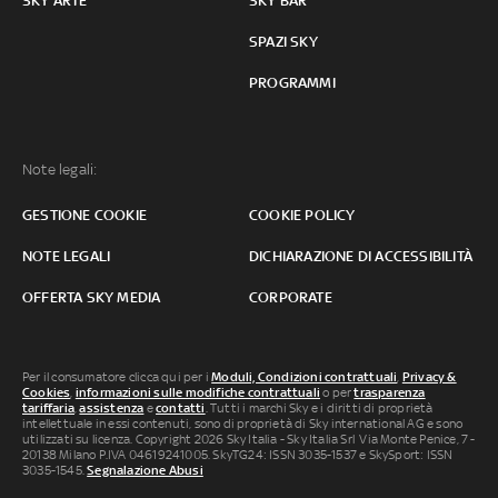
SKY ARTE
SKY BAR
SPAZI SKY
PROGRAMMI
Note legali:
GESTIONE COOKIE
COOKIE POLICY
NOTE LEGALI
DICHIARAZIONE DI ACCESSIBILITÀ
OFFERTA SKY MEDIA
CORPORATE
Per il consumatore clicca qui per i
Moduli, Condizioni contrattuali
,
Privacy &
Cookies
,
informazioni sulle modifiche contrattuali
o per
trasparenza
tariffaria
,
assistenza
e
contatti
. Tutti i marchi Sky e i diritti di proprietà
intellettuale in essi contenuti, sono di proprietà di Sky international AG e sono
utilizzati su licenza. Copyright 2026 Sky Italia - Sky Italia Srl Via Monte Penice, 7 -
20138 Milano P.IVA 04619241005. SkyTG24: ISSN 3035-1537 e SkySport: ISSN
3035-1545.
Segnalazione Abusi