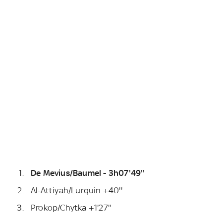
De Mevius/Baumel - 3h07'49''
Al-Attiyah/Lurquin +40''
Prokop/Chytka +1'27''