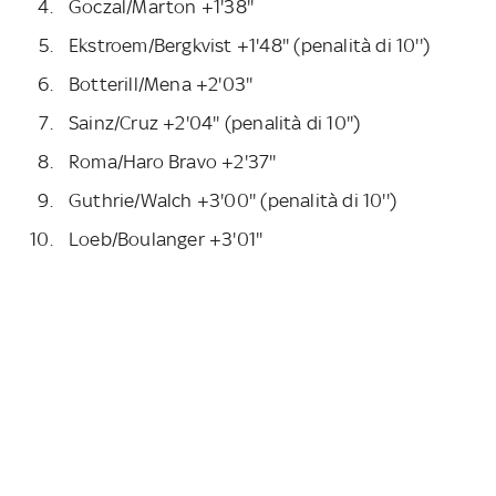
Goczal/Marton +1'38''
Ekstroem/Bergkvist +1'48'' (penalità di 10'')
Botterill/Mena +2'03''
Sainz/Cruz +2'04'' (penalità di 10'')
Roma/Haro Bravo +2'37''
Guthrie/Walch +3'00'' (penalità di 10'')
Loeb/Boulanger +3'01''