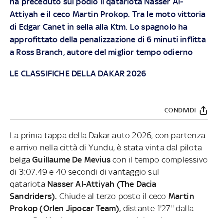
ha preceduto sul podio il qatariota Nasser Al-
Attiyah e il ceco Martin Prokop. Tra le moto vittoria
di Edgar Canet in sella alla Ktm. Lo spagnolo ha
approfittato della penalizzazione di 6 minuti inflitta
a Ross Branch, autore del miglior tempo odierno
LE CLASSIFICHE DELLA DAKAR 2026
CONDIVIDI
La prima tappa della Dakar auto 2026, con partenza
e arrivo nella città di Yundu, è stata vinta dal pilota
belga
Guillaume De Mevius
con il tempo complessivo
di 3:07.49 e 40 secondi di vantaggio sul
qatariota
Nasser Al-Attiyah (The Dacia
Sandriders).
Chiude al terzo posto il ceco
Martin
Prokop (Orlen Jipocar Team),
distante
1'27'' dalla