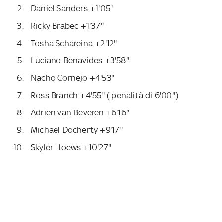
Daniel Sanders +1'05''
Ricky Brabec +1'37''
Tosha Schareina +2'12''
Luciano Benavides +3'58''
Nacho Cornejo +4'53''
Ross Branch +4'55'' ( penalità di 6'00'')
Adrien van Beveren +6'16''
Michael Docherty +9'17''
Skyler Hoews +10'27''