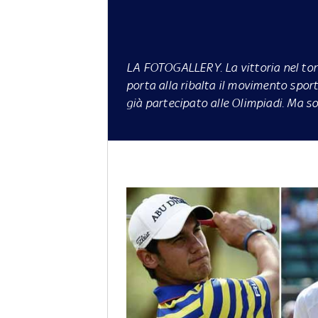
LA FOTOGALLERY
. La vittoria nel t
porta alla ribalta il movimento sport
già partecipato alle Olimpiadi. Ma so