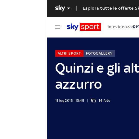
Esplora tutte le offerte S
In evidenza:
RI
ALTRI SPORT
FOTOGALLERY
Quinzi e gli al
azzurro
11 lug 2013 - 13:45
14 foto