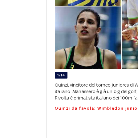
1/14
Quinzi, vincitore del torneo juniores di
italiano. Manassero è già un big del golf,
Rivolta è primatista italiano dei 100m far
Quinzi da favola: Wimbledon juni